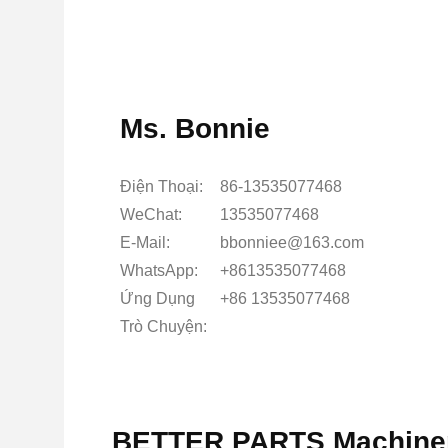
Ms. Bonnie
Điện Thoại:
86-13535077468
WeChat:
13535077468
E-Mail:
bbonniee@163.com
WhatsApp:
+8613535077468
Ứng Dụng
+86 13535077468
Trò Chuyện:
BETTER PARTS Machinery