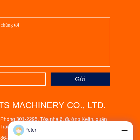
Gửi
S MACHINERY CO., LTD.
Phòng 301-2295, Tòa nhà 6, đường Kelin, quận
Tianhe, Quảng Châu
Peter
86--13535077468