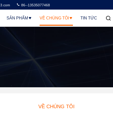
3.com
86--13535077468
SẢN PHẨM
VỀ CHÚNG TÔI
TIN TỨC
i
VỀ CHÚNG TÔI