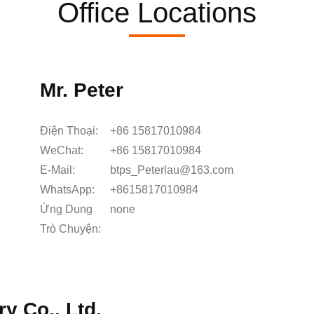
Office Locations
Mr. Peter
Điện Thoại:
+86 15817010984
WeChat:
+86 15817010984
E-Mail:
btps_Peterlau@163.com
WhatsApp:
+8615817010984
Ứng Dụng
none
Trò Chuyện:
 Co., Ltd.