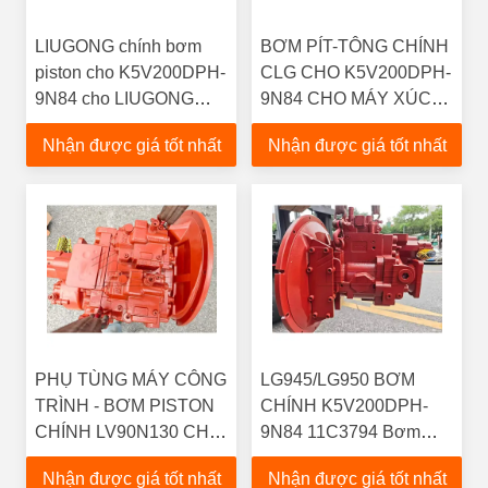
LIUGONG chính bơm
BƠM PÍT-TÔNG CHÍNH
piston cho K5V200DPH-
CLG CHO K5V200DPH-
9N84 cho LIUGONG
9N84 CHO MÁY XÚC
CLG 950 952 956 bánh
LẬT & MÁY XÚC BÁNH
Nhận được giá tốt nhất
Nhận được giá tốt nhất
xe tải & máy đào chính
LỐP LIUGONG CLG 950
bơm thủy lực
952 956 OE81
PHỤ TÙNG MÁY CÔNG
LG945/LG950 BƠM
TRÌNH - BƠM PISTON
CHÍNH K5V200DPH-
CHÍNH LV90N130 CHO
9N84 11C3794 Bơm
MÁY XÚC LIUGONG
PISTON Phụ tùng máy
Nhận được giá tốt nhất
Nhận được giá tốt nhất
920E, TÌNH TRẠNG
xúc lật Liugong