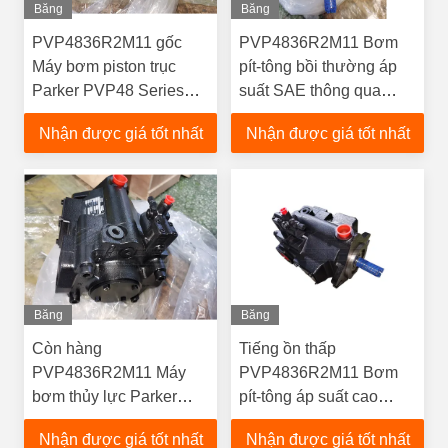
Băng
Băng
Hình
Hình
PVP4836R2M11 gốc
PVP4836R2M11 Bơm
Máy bơm piston trục
pít-tông bồi thường áp
Parker PVP48 Series
suất SAE thông qua
Hydraulic Power Unit
bơm thủy lực gắn trục
Nhận được giá tốt nhất
Nhận được giá tốt nhất
Pump
Băng
Băng
Hình
Hình
Còn hàng
Tiếng ồn thấp
PVP4836R2M11 Máy
PVP4836R2M11 Bơm
bơm thủy lực Parker
pít-tông áp suất cao
Máy bơm pít-tông biến
250bar Bơm thủy lực
Nhận được giá tốt nhất
Nhận được giá tốt nhất
thiên Cung cấp bán
bằng gang cho máy móc