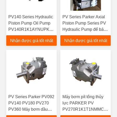
PV140 Series Hydraulic
PV Series Parker Axial
Piston Pump Oil Pump
Piston Pump Series PV
PV140R1K1AYNUPK
Hydraulic Pump để bán
PV140A04RN1A0N
24v Motor Truckraft
Nhận được giá tốt nhất
Nhận được giá tốt nhất
PV140L1D1T1NFHS
Parker PV140
PV140R1K1AYNUPK
PV Series Parker PV092
Máy bơm pít tông thủy
PV140 PV180 PV270
lực PARKER PV
PV360 Máy bơm dầu
PV270R1K1T1NMMC
Bơm píton biến động
PV046R1K1T1NMFC