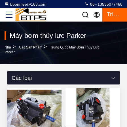
bbonniee@163.com
86--13535077468
Trích Dẫn
Máy bơm thủy lực Parker
>
>
Nhà
Các Sản Phẩm
Trung Quốc Máy Bơm Thủy Lực
Parker
Các loại