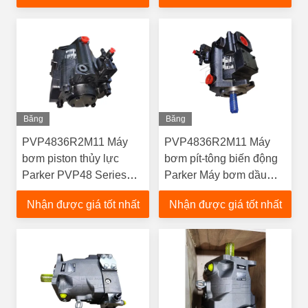
buôn số lượng lớn
xây dựng
Băng
Băng
Hình
Hình
PVP4836R2M11 Máy
PVP4836R2M11 Máy
bơm piston thủy lực
bơm pít-tông biến động
Parker PVP48 Series
Parker Máy bơm dầu
Bơm để sửa chữa thiết
thủy lực cho máy công
Nhận được giá tốt nhất
Nhận được giá tốt nhất
bị thay thế
cụ