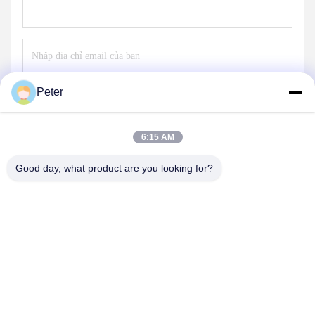
Peter
Gửi
6:15 AM
Good day, what product are you looking for?
BETTER PARTS MACHINERY CO., LTD.
bbonniee@163.com
86--13535077468