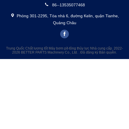
86--13535077468
Phòng 301-2295, Tòa nhà 6, đường Kelin, quận Tianhe,
Quảng Châu
Trung Quốc Chất lượng tốt Máy bơm pít-tông thủy lực Nhà cung cấp. 2022-
2026 BETTER PARTS Machinery Co., Ltd. . Đã đăng ký Bản quyền.