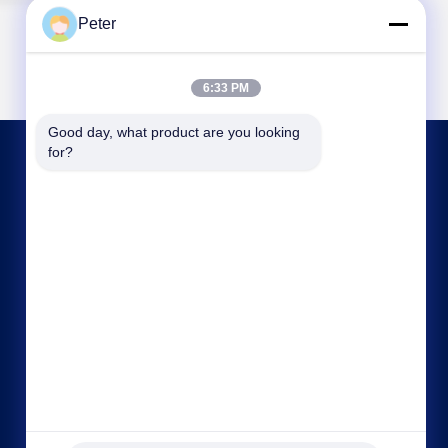
Peter
6:33 PM
Good day, what product are you looking 
for?
LIÊN HỆ VỚI CHÚNG TÔI
bbonniee@163.com
86--13535077468
Phòng 301-2295, Tòa nhà 6, đường Kelin, quận
Tianhe, Quảng Châu