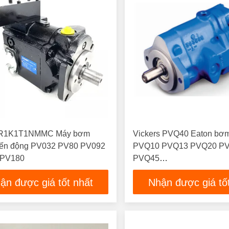
R1K1T1NMMC Máy bơm
Vickers PVQ40 Eaton bơm
biến động PV032 PV80 PV092
PVQ10 PVQ13 PVQ20 P
 PV180
PVQ45
PVQ40AR02AB10G21000
ận được giá tốt nhất
Nhận được giá tố