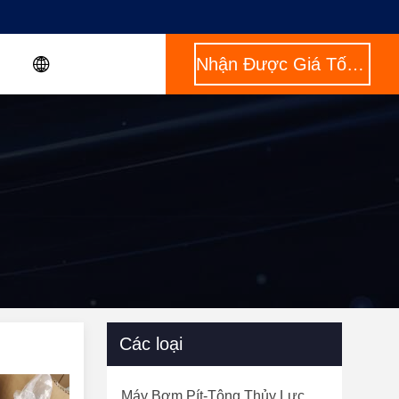
Nhận Được Giá Tốt Nhất
Các loại
Máy Bơm Pít-Tông Thủy Lực