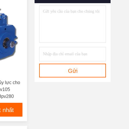
Gửi
y lực cho
pv105
Hpv280
t nhất