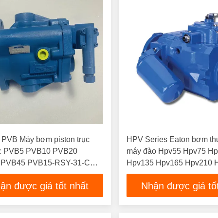
 PVB Máy bơm piston trục
HPV Series Eaton bơm thủ
ực PVB5 PVB10 PVB20
máy đào Hpv55 Hpv75 H
 PVB45 PVB15-RSY-31-CC-
Hpv135 Hpv165 Hpv210 
ận được giá tốt nhất
Nhận được giá tố