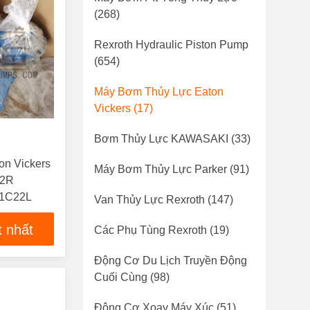
(268)
Rexroth Hydraulic Piston Pump
(654)
Máy Bơm Thủy Lực Eaton
Vickers
(17)
Bơm Thủy Lực KAWASAKI
(33)
n Vickers
Máy Bơm Thủy Lực Parker
(91)
22R
-1C22L
Van Thủy Lực Rexroth
(147)
t nhất
Các Phụ Tùng Rexroth
(19)
Động Cơ Du Lịch Truyền Động
Cuối Cùng
(98)
Động Cơ Xoay Máy Xúc
(51)