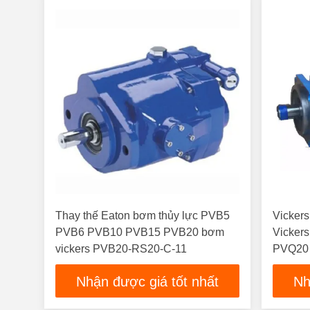
Thay thế Eaton bơm thủy lực PVB5
Vicker
PVB6 PVB10 PVB15 PVB20 bơm
Vicker
vickers PVB20-RS20-C-11
PVQ20
PVQ63
Nhận được giá tốt nhất
Nh