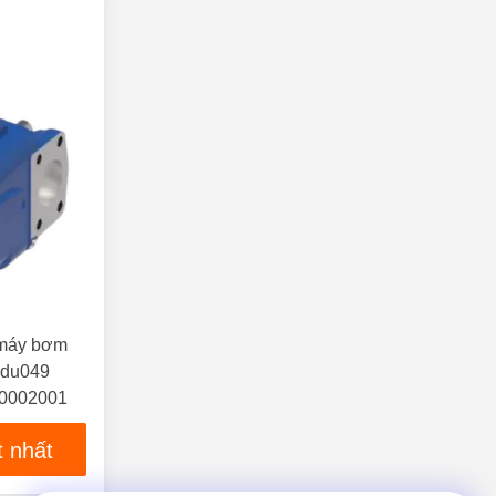
 máy bơm
Adu049
0002001
t nhất