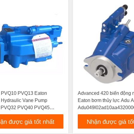
s PVQ10 PVQ13 Eaton
Advanced 420 biến động
s Hydraulic Vane Pump
Eaton bơm thủy lực Adu 
 PVQ32 PVQ40 PVQ45
Adu049l02ad10aa432000
ận được giá tốt nhất
Nhận được giá tố