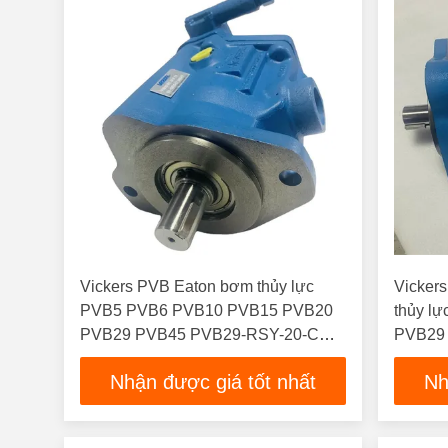
Vickers PVB Eaton bơm thủy lực
Vickers
PVB5 PVB6 PVB10 PVB15 PVB20
thủy l
PVB29 PVB45 PVB29-RSY-20-CM-
PVB29
11
11
Nhận được giá tốt nhất
Nh