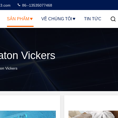
3.com
86--13535077468
SẢN PHẨM
VỀ CHÚNG TÔI
TIN TỨC
ton Vickers
on Vickers