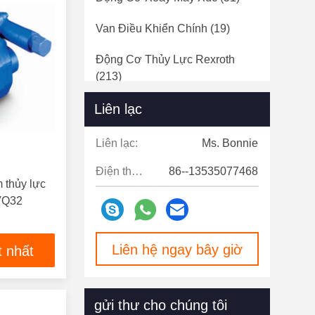
Van Điều Khiển Chính
(19)
Động Cơ Thủy Lực Rexroth
(213)
Liên lạc
Liên lạc:
Ms. Bonnie
Điện thoại:
86--13535077468
 thủy lực
VQ32
0010
Liên hệ ngay bây giờ
t nhất
gửi thư cho chúng tôi