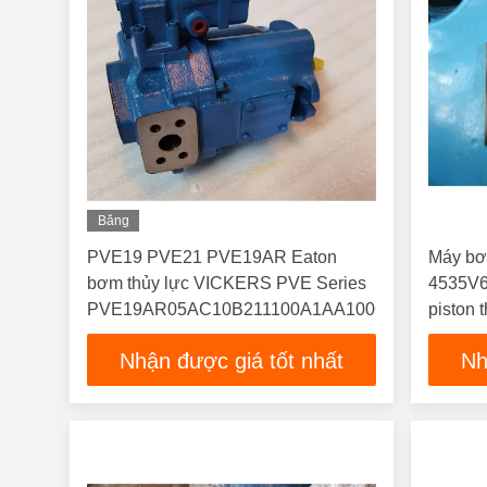
Băng
Hình
PVE19 PVE21 PVE19AR Eaton
Máy bơ
bơm thủy lực VICKERS PVE Series
4535V6
PVE19AR05AC10B211100A1AA100CD0A
piston 
Nhận được giá tốt nhất
Nh