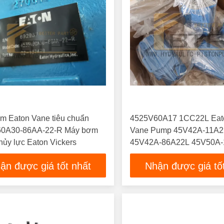
m Eaton Vane tiêu chuẩn
4525V60A17 1CC22L Eato
0A30-86AA-22-R Máy bơm
Vane Pump 45V42A-11A
thủy lực Eaton Vickers
45V42A-86A22L 45V50A
ận được giá tốt nhất
Nhận được giá tố