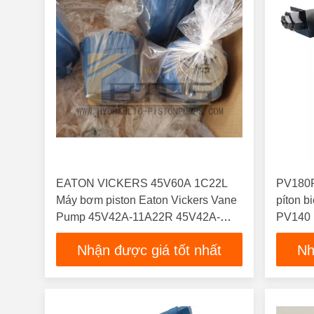
EATON VICKERS 45V60A 1C22L
PV180
Máy bơm piston Eaton Vickers Vane
píton 
Pump 45V42A-11A22R 45V42A-
PV140
86A22L 45V50A-1C22L
Nhận được giá tốt nhất
Nh