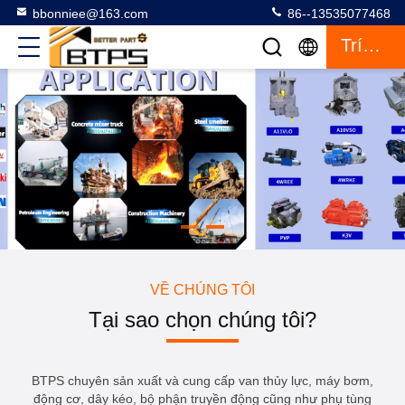
bbonniee@163.com
86--13535077468
Trích Dẫn
VỀ CHÚNG TÔI
Tại sao chọn chúng tôi?
BTPS chuyên sản xuất và cung cấp van thủy lực, máy bơm,
động cơ, dây kéo, bộ phận truyền động cũng như phụ tùng