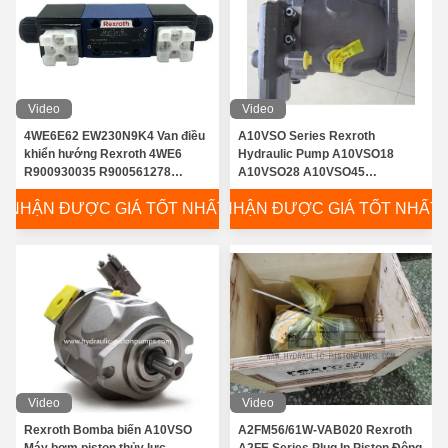
Video
Video
4WE6E62 EW230N9K4 Van điều
A10VSO Series Rexroth
khiển hướng Rexroth 4WE6
Hydraulic Pump A10VSO18
R900930035 R900561278
A10VSO28 A10VSO45
R900561288
A10VSO71 A10VSO100 Các bộ
NHẬN ĐƯỢC GIÁ TỐT NHẤT
NHẬN ĐƯỢC GIÁ TỐT NHẤT
phận bơm piston thủy lực
Video
Video
Rexroth Bomba biến A10VSO
A2FM56/61W-VAB020 Rexroth
Máy bơm piston thủy lực
A2FE Series Plug In Piston Động