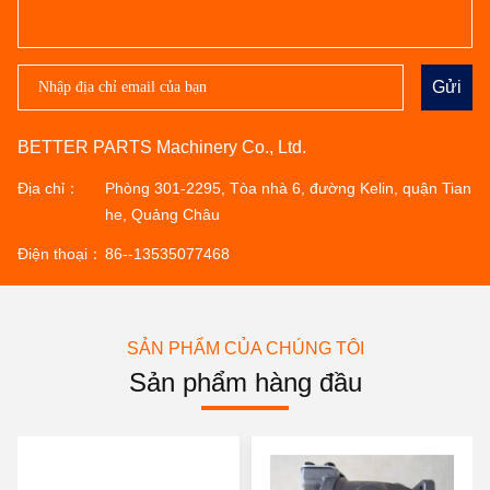
Gửi
BETTER PARTS Machinery Co., Ltd.
Địa chỉ：
Phòng 301-2295, Tòa nhà 6, đường Kelin, quận Tian
he, Quảng Châu
Điện thoại：
86--13535077468
SẢN PHẨM CỦA CHÚNG TÔI
Sản phẩm hàng đầu