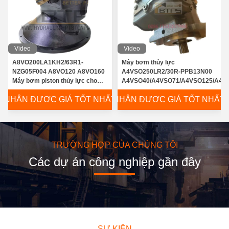
Video
Video
A8VO200LA1KH2/63R1-
Máy bơm thủy lực
NZG05F004 A8VO120 A8VO160
A4VSO250LR2/30R-PPB13N00
Máy bơm piston thủy lực cho
A4VSO40/A4VSO71/A4VSO125/A4V
máy đào
NHẬN ĐƯỢC GIÁ TỐT NHẤT
NHẬN ĐƯỢC GIÁ TỐT NHẤT
TRƯỜNG HỢP CỦA CHÚNG TÔI
Các dự án công nghiệp gần đây
SỰ KIỆN