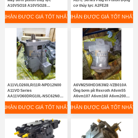
A10VSO18 A10VSO28
cơ thủy lực A2FE28
A10VSO45 A10VSO71
NHẬN ĐƯỢC GIÁ TỐT NHẤT
NHẬN ĐƯỢC GIÁ TỐT NHẤT
A10VSO100 A10VSO140
A11VLO260LR/11R-NPD12N00
A6VM250HD3/63W2-VZB010A
A11VO Series
Ống bơm pít Rexroth A6vm55
AA11VO60DRG10L-NSC62N00
A6vm107 A6vm160 A6vm200
Rexroth Máy bơm thủy lực Máy
A6vm250 A6vm80-Động cơ
NHẬN ĐƯỢC GIÁ TỐT NHẤT
NHẬN ĐƯỢC GIÁ TỐT NHẤT
bơm piston trục thủy lực