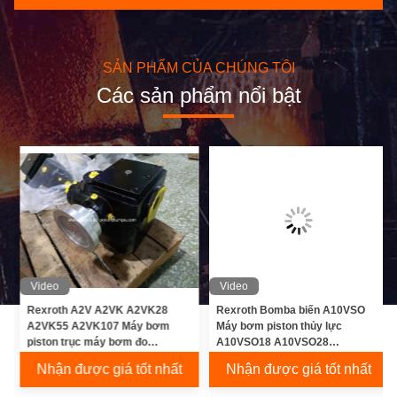
SẢN PHẨM CỦA CHÚNG TÔI
Các sản phẩm nổi bật
Video
Video
Rexroth A2V A2VK A2VK28
Rexroth Bomba biến A10VSO
A2VK55 A2VK107 Máy bơm
Máy bơm piston thủy lực
piston trục máy bơm đo
A10VSO18 A10VSO28
polyurethane thủy lực
A10VSO45 A10VSO71
Nhận được giá tốt nhất
Nhận được giá tốt nhất
A10VSO100 A10VSO140