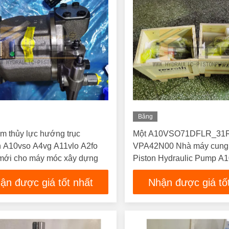
Băng
Hình
m thủy lực hướng trục
Một A10VSO71DFLR_31
h A10vso A4vg A11vlo A2fo
VPA42N00 Nhà máy cung 
mới cho máy móc xây dựng
Piston Hydraulic Pump 
A4VSO A6VM Series Rexr
ận được giá tốt nhất
Nhận được giá tố
thế bơm chất lượng cao