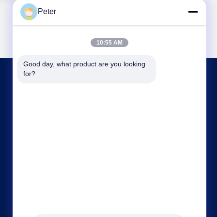
Peter
10:55 AM
Good day, what product are you looking 
for?
LIÊN HỆ VỚI CHÚNG TÔI
bbonniee@163.com
86--13535077468
Phòng 301-2295, Tòa nhà 6, đường Kelin, quận
Tianhe, Quảng Châu