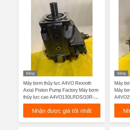
Băng
Băng
Hình
Hình
Máy bơm thủy lực A4VO Rexroth
Máy bơ
Axial Piston Pump Factory Máy bơm
Máy bơm
thủy lực cao A4VO130LRDS/10R-
A4VO2
PZA12K01-S A4VO Axial Piston
A4VO1
Nhận được giá tốt nhất
Nh