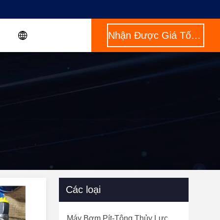
Nhận Được Giá Tốt Nhất
Các loại
Máy Bơm Pít-Tông Thủy Lực