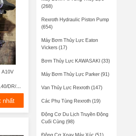
(268)
Rexroth Hydraulic Piston Pump
(654)
Máy Bơm Thủy Lực Eaton
Vickers
(17)
Bơm Thủy Lực KAWASAKI
(33)
g A10V
Máy Bơm Thủy Lực Parker
(91)
/140/DR/DFR1/DFLR/DRS/DRG/ED72
Van Thủy Lực Rexroth
(147)
ng kho
t nhất
Các Phụ Tùng Rexroth
(19)
Động Cơ Du Lịch Truyền Động
Cuối Cùng
(98)
Động Cơ Xoay Máy Xúc
(51)