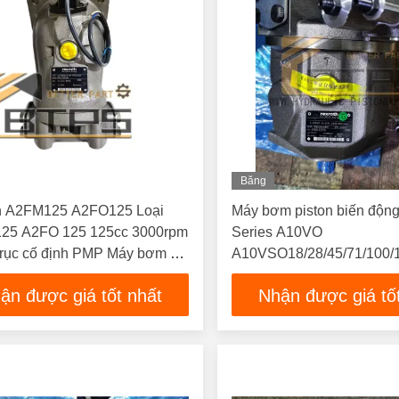
Băng
Hình
h A2FM125 A2FO125 Loại
Máy bơm piston biến độn
25 A2FO 125 125cc 3000rpm
Series A10VO
 trục cố định PMP Máy bơm và
A10VSO18/28/45/71/100
 thủy lực
Máy bơm thủy lực mới tro
ận được giá tốt nhất
Nhận được giá tố