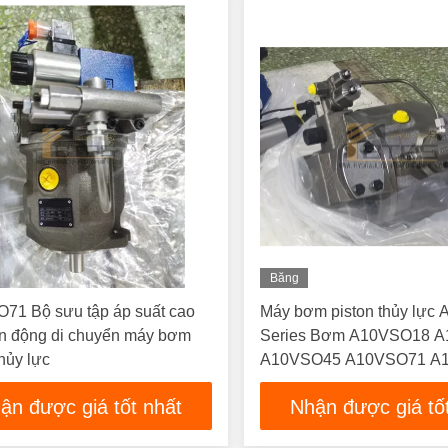
Băng
Hình
71 Bộ sưu tập áp suất cao
Máy bơm piston thủy lực
ến động di chuyển máy bơm
Series Bơm A10VSO18 
thủy lực
A10VSO45 A10VSO71 A
A10VSO140 A10VSO18D
ận được giá tốt nhất
Nhận được giá tố
VSC12N00