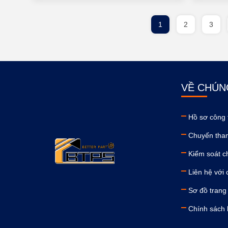
1
2
3
VỀ CHÚN
Hồ sơ công 
Chuyến tha
Kiểm soát c
Liên hệ với 
Sơ đồ trang
Chính sách