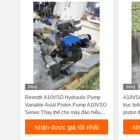
Băng
Băng
Hình
Hình
Rexroth A10VSO Hydraulic Pump
A10VSO
Variable Axial Piston Pump A10VSO
trục bi
Series Thay thế cho máy đào hiệu
piston 
suất cao & tuổi thọ dài
Nhận được giá tốt nhất
Nh