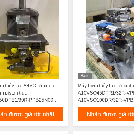
Băng
Hình
m thủy lực A4VO Rexroth
Máy bơm thủy lực Rexrot
 piston trục
A10VSO45DFR1/32R-VP
50DFE1/30R-PPB25N00
A10VSO100DR/32R-VPB
80DFE1 A4VSO1 25DFE1
A10VSO140DR/31R-PPB
ận được giá tốt nhất
Nhận được giá tố