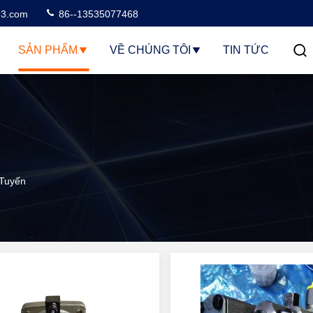
3.com
86--13535077468
SẢN PHẨM
VỀ CHÚNG TÔI
TIN TỨC
 Tuyến