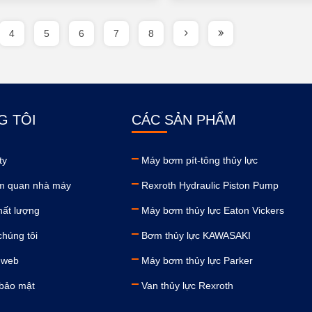
4
5
6
7
8
G TÔI
CÁC SẢN PHẨM
ty
Máy bơm pít-tông thủy lực
m quan nhà máy
Rexroth Hydraulic Piston Pump
hất lượng
Máy bơm thủy lực Eaton Vickers
chúng tôi
Bơm thủy lực KAWASAKI
 web
Máy bơm thủy lực Parker
 bảo mật
Van thủy lực Rexroth