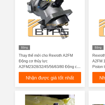
Băng
Băng
Hình
Hình
Thay thế mới cho Rexroth A2FM
Rexrot
Động cơ thủy lực
A2FM 1
A2FM23/28/32/45/56/63/80 Động cơ
Piston
cố định cho máy móc nông nghiệp
động cơ
Nhận được giá tốt nhất
Nh