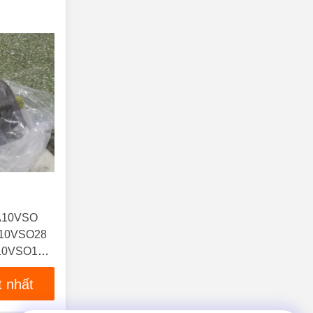
 A10VSO
A10VSO28
10VSO100
R/31R-
t nhất