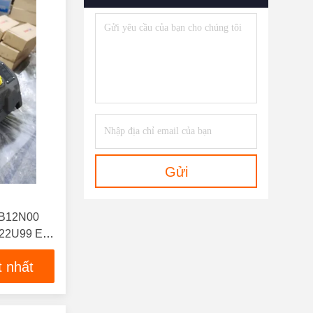
Gửi
h
B12N00
22U99 E-
12N00
t nhất