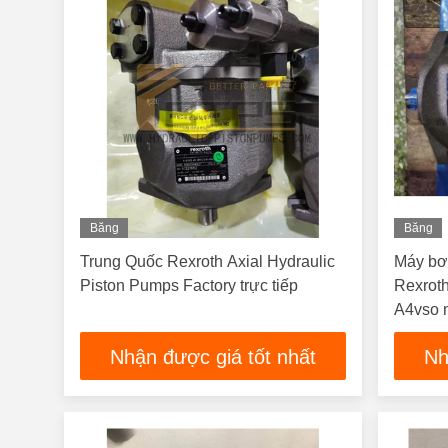
Băng
Băng
Hình
Hình
Trung Quốc Rexroth Axial Hydraulic
Máy bơ
Piston Pumps Factory trực tiếp
Rexrot
A4vso 
Nhận được giá tốt nhất
Nh