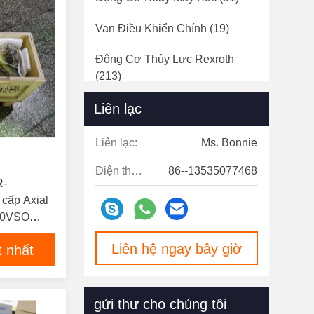
Van Điều Khiển Chính
(19)
Động Cơ Thủy Lực Rexroth
(213)
Liên lạc
Liên lạc:
Ms. Bonnie
Điện thoại:
86--13535077468
R-
cấp Axial
A10VSO
oth thay
Liên hệ ngay bây giờ
t nhất
gửi thư cho chúng tôi