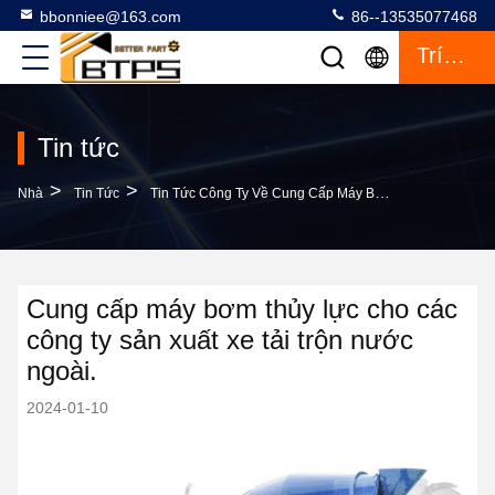
bbonniee@163.com
86--13535077468
Trích Dẫn
Tin tức
>
>
Nhà
Tin Tức
Tin Tức Công Ty Về Cung Cấp Máy Bơm Thủy Lực Cho Các Công Ty Sản Xuất Xe Tải Trộn Nước Ngoài.
Cung cấp máy bơm thủy lực cho các
công ty sản xuất xe tải trộn nước
ngoài.
2024-01-10