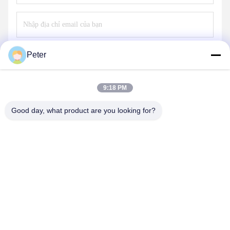
Peter
Gửi
9:18 PM
Good day, what product are you looking for?
BETTER PARTS MACHINERY CO., LTD.
bbonniee@163.com
86--13535077468
Phòng 301-2295, Tòa nhà 6, đường Kelin, quận Tianhe,