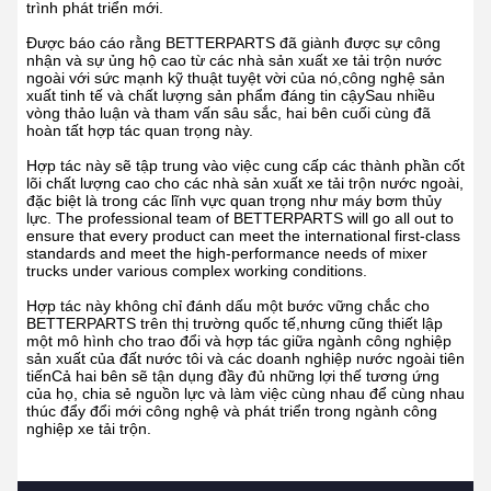
trình phát triển mới.
Được báo cáo rằng BETTERPARTS đã giành được sự công
nhận và sự ủng hộ cao từ các nhà sản xuất xe tải trộn nước
ngoài với sức mạnh kỹ thuật tuyệt vời của nó,công nghệ sản
xuất tinh tế và chất lượng sản phẩm đáng tin cậySau nhiều
vòng thảo luận và tham vấn sâu sắc, hai bên cuối cùng đã
hoàn tất hợp tác quan trọng này.
Hợp tác này sẽ tập trung vào việc cung cấp các thành phần cốt
lõi chất lượng cao cho các nhà sản xuất xe tải trộn nước ngoài,
đặc biệt là trong các lĩnh vực quan trọng như máy bơm thủy
lực. The professional team of BETTERPARTS will go all out to
ensure that every product can meet the international first-class
standards and meet the high-performance needs of mixer
trucks under various complex working conditions.
Hợp tác này không chỉ đánh dấu một bước vững chắc cho
BETTERPARTS trên thị trường quốc tế,nhưng cũng thiết lập
một mô hình cho trao đổi và hợp tác giữa ngành công nghiệp
sản xuất của đất nước tôi và các doanh nghiệp nước ngoài tiên
tiếnCả hai bên sẽ tận dụng đầy đủ những lợi thế tương ứng
của họ, chia sẻ nguồn lực và làm việc cùng nhau để cùng nhau
thúc đẩy đổi mới công nghệ và phát triển trong ngành công
nghiệp xe tải trộn.