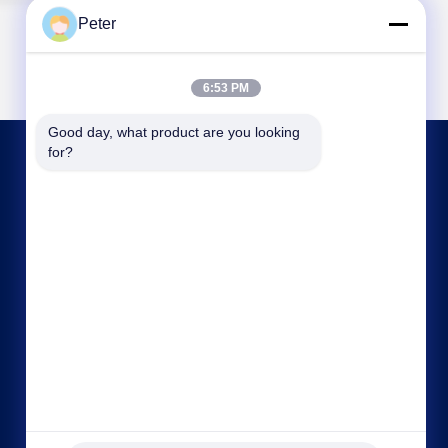
Peter
6:53 PM
Good day, what product are you looking 
for?
LIÊN HỆ VỚI CHÚNG TÔI
bbonniee@163.com
86--13535077468
Phòng 301-2295, Tòa nhà 6, đường Kelin, quận
Tianhe, Quảng Châu