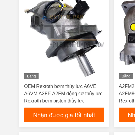
Băng
Băng
Hình
Hình
OEM Rexroth bơm thủy lực A6VE
A2FM2
A6VM A2FE A2FM động cơ thủy lực
A2FM8
Rexroth bơm piston thủy lực
Rexroth
Motor
Nhận được giá tốt nhất
Nh