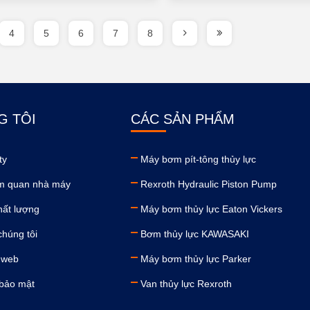
4
5
6
7
8
G TÔI
CÁC SẢN PHẨM
ty
Máy bơm pít-tông thủy lực
m quan nhà máy
Rexroth Hydraulic Piston Pump
hất lượng
Máy bơm thủy lực Eaton Vickers
chúng tôi
Bơm thủy lực KAWASAKI
 web
Máy bơm thủy lực Parker
 bảo mật
Van thủy lực Rexroth