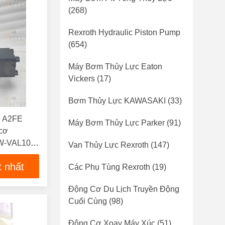
(268)
Rexroth Hydraulic Piston Pump
(654)
Máy Bơm Thủy Lực Eaton
Vickers
(17)
Bơm Thủy Lực KAWASAKI
(33)
 A2FE
Máy Bơm Thủy Lực Parker
(91)
cơ
W-VAL100
Van Thủy Lực Rexroth
(147)
FM63
t nhất
Các Phụ Tùng Rexroth
(19)
Động Cơ Du Lịch Truyền Động
Cuối Cùng
(98)
Động Cơ Xoay Máy Xúc
(51)