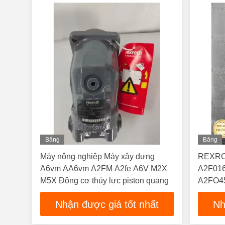
Băng
Băng
Hình
Hình
Máy nông nghiệp Máy xây dựng
REXRO
A6vm AA6vm A2FM A2fe A6V M2X
A2F01
M5X Động cơ thủy lực piston quang
A2FO4
A2F10
Nhận được giá tốt nhất
Nh
thủy lự