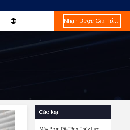
Nhận Được Giá Tốt Nhất
Các loại
Máy Bơm Pít-Tông Thủy Lực