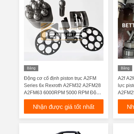
Băng
Băng
Hình
Hình
Động cơ cố định piston trục A2FM
A2f A2
Series 6x Rexroth A2FM32 A2FM28
lực pis
A2FM63 6000RPM 5000 RPM Động
A2FM2
cơ thủy lực và bơm Piston Động cơ
A2FM3
Nhận được giá tốt nhất
Nh
thủy lực trục cho máy thu hoạch / búa
rung