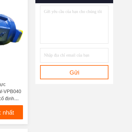
Gửi
lực
W-VPB040
cố định
t nhất