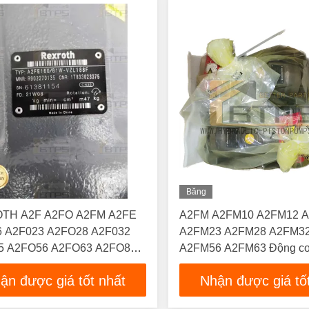
Băng
Hình
TH A2F A2FO A2FM A2FE
A2FM A2FM10 A2FM12 
6 A2F023 A2FO28 A2F032
A2FM23 A2FM28 A2FM3
5 A2FO56 A2FO63 A2FO80
A2FM56 A2FM63 Động cơ
7 A2FO125 A2FO160 Bơm
thủy lực A2FM23/61W-V
ận được giá tốt nhất
Nhận được giá tố
c