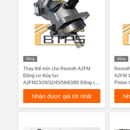
Băng
Băng
Hình
Hình
Thay thế mới cho Rexroth A2FM
Rexrot
Động cơ thủy lực
A2FM 1
A2FM23/28/32/45/56/63/80 Động cơ
Piston
cố định cho máy móc nông nghiệp
động cơ
Nhận được giá tốt nhất
Nh