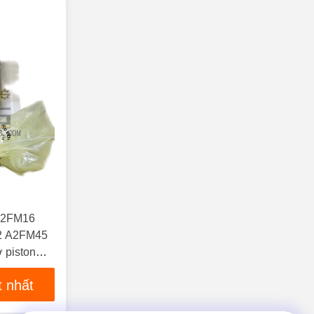
A2FM16
2 A2FM45
 piston
BB040
t nhất