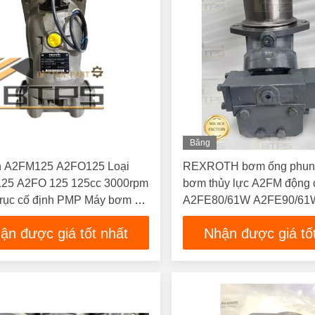
Băng
Hình
h A2FM125 A2FO125 Loại
REXROTH bơm ống phun
25 A2FO 125 125cc 3000rpm
bơm thủy lực A2FM động 
 trục cố định PMP Máy bơm và
A2FE80/61W A2FE90/61
 thủy lực
bơm dầu áp suất cao A2
ận được giá tốt nhất
Nhận được giá tố
A2FM160 A