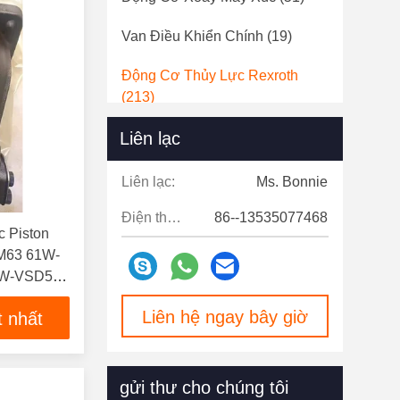
Van Điều Khiển Chính
(19)
Động Cơ Thủy Lực Rexroth
(213)
Liên lạc
Liên lạc:
Ms. Bonnie
Điện thoại:
86--13535077468
c Piston
M63 61W-
1W-VSD520
Liên hệ ngay bây giờ
t nhất
gửi thư cho chúng tôi