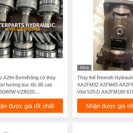
Băng
Hình
fo A2fm Bơm/Động cơ thủy
Thay thế Rexroth Hydrauli
ton hướng trục tốc độ cao
AA2FM32 A2FM45 AA2F
50/60W-VZB020
Vbd 520-D AA2FM180 6
55/60W-VZH010
A2FM Motor
ận được giá tốt nhất
Nhận được giá tố