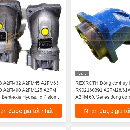
Băng
Hình
8 A2FM32 A2FM45 A2FM63
REXROTH Động cơ thủy 
0 A2FM90 A2FM125 A2FM
R902160891 A2FM28/61
 Bent-axis Hydraulic Piston
A2FM 6X Series động cơ 
axis piston
ận được giá tốt nhất
Nhận được giá tố