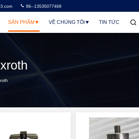
3.com
86--13535077468
SẢN PHẨM
VỀ CHÚNG TÔI
TIN TỨC
xroth
roth