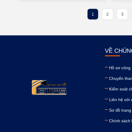
1
2
3
VỀ CHÚN
Hồ sơ công 
Chuyến tha
Kiểm soát c
Liên hệ với 
Sơ đồ trang
Chính sách