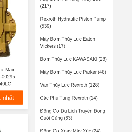
(217)
Rexroth Hydraulic Piston Pump
(539)
Máy Bơm Thủy Lực Eaton
Vickers
(17)
Bơm Thủy Lực KAWASAKI
(28)
ic Main
Máy Bơm Thủy Lực Parker
(48)
-00295
340LC
Van Thủy Lực Rexroth
(128)
t nhất
Các Phụ Tùng Rexroth
(14)
Động Cơ Du Lịch Truyền Động
Cuối Cùng
(63)
Động Cơ Xoay Máy Xúc
(24)