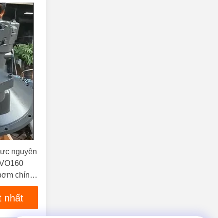
lực nguyên
8VO160
ơm chính
320B
t nhất