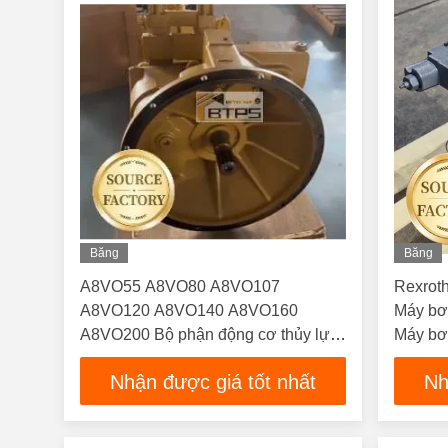
Băng
Băng
Hình
Hình
A8VO55 A8VO80 A8VO107
Rexrot
A8VO120 A8VO140 A8VO160
Máy bơ
A8VO200 Bộ phận động cơ thủy lực
Máy bơ
với bộ phận phụ tùng bơm Rexroth
A8VO2
Nhận được giá tốt nhất
Nh