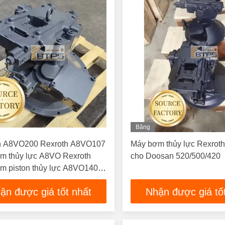
Băng
Hình
h A8VO200 Rexroth A8VO107
Máy bơm thủy lực Rexro
m thủy lực A8VO Rexroth
cho Doosan 520/500/420
m piston thủy lực A8VO140
00 A8VO55
ận được giá tốt nhất
Nhận được giá tố