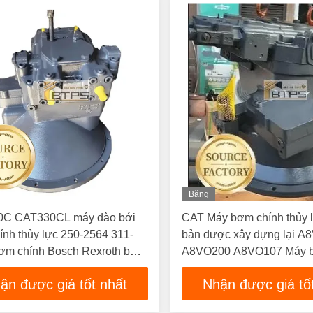
Băng
Hình
C CAT330CL máy đào bới
CAT Máy bơm chính thủy 
nh thủy lực 250-2564 311-
bản được xây dựng lại A
ơm chính Bosch Rexroth bơm
A8VO200 A8VO107 Máy b
00
123-2233 cho máy đào E
ận được giá tốt nhất
Nhận được giá tố
E325B E325BL