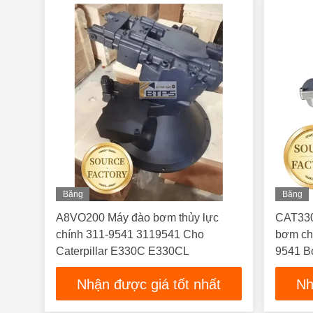
Băng
Băng
Hình
Hình
A8VO200 Máy đào bơm thủy lực
CAT330
chính 311-9541 3119541 Cho
bơm chí
Caterpillar E330C E330CL
9541 B
A8VO2
Nhận được giá tốt nhất
Nh