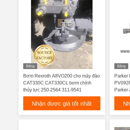
Băng
Băng
Hình
Hình
Bơm Rexroth A8VO200 cho máy đào
Parker
CAT330C CAT330CL bơm chính
PV092
thủy lực 250-2564 311-9541
Parker 
Nhận được giá tốt nhất
Nh