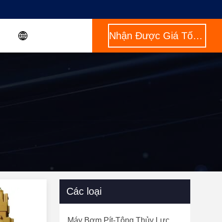
Nhận Được Giá Tốt Nhất
Các loại
Máy Bơm Pít-Tông Thủy Lực