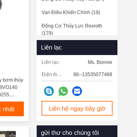
Van Điều Khiển Chính
(19)
Động Cơ Thủy Lực Rexroth
(179)
Liên lạc
Liên lạc:
Ms. Bonnie
Điện thoại:
86--13535077468
y bơm thủy
A8VO140
O255
Liên hệ ngay bây giờ
t nhất
gửi thư cho chúng tôi