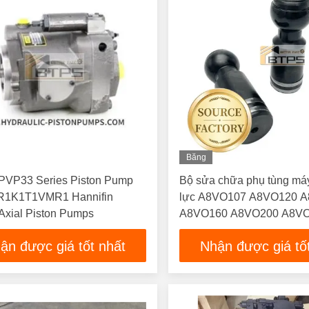
Băng
Hình
 PVP33 Series Piston Pump
Bộ sửa chữa phụ tùng má
R1K1T1VMR1 Hannifin
lực A8VO107 A8VO120 
Axial Piston Pumps
A8VO160 A8VO200 A8V
A8VO55 A8VO80 Pisto
ận được giá tốt nhất
Nhận được giá tố