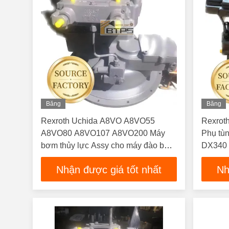
Băng
Băng
Hình
Hình
Rexroth Uchida A8VO A8VO55
Rexrot
A8VO80 A8VO107 A8VO200 Máy
Phụ tù
bơm thủy lực Assy cho máy đào bơm
DX340 
chính
chữa m
Nhận được giá tốt nhất
Nh