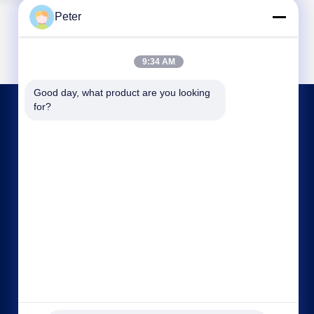
Peter
9:34 AM
Good day, what product are you looking 
for?
LIÊN HỆ VỚI CHÚNG TÔI
bbonniee@163.com
86--13535077468
Phòng 301-2295, Tòa nhà 6, đường Kelin, quận
Tianhe, Quảng Châu