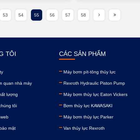
53
54
55
56
57
58
G TÔI
CÁC SẢN PHẨM
ty
Máy bơm pít-tông thủy lực
m quan nhà máy
Rexroth Hydraulic Piston Pump
hất lượng
Máy bơm thủy lực Eaton Vickers
chúng tôi
Bơm thủy lực KAWASAKI
 web
Máy bơm thủy lực Parker
 bảo mật
Van thủy lực Rexroth