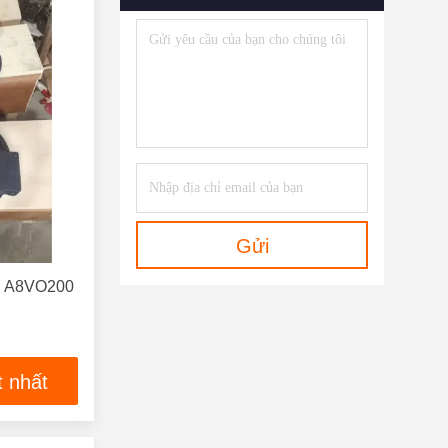
Gửi
th A8VO200
t nhất