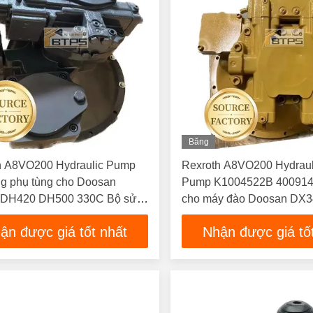
Băng
Hình
h A8VO200 Hydraulic Pump
Rexroth A8VO200 Hydraul
ng phụ tùng cho Doosan
Pump K1004522B 400914
DH420 DH500 330C Bộ sửa
cho máy đào Doosan DX
áy đào
ận được giá tốt nhất
Nhận được giá tố