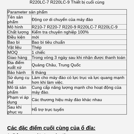
R220LC-7 R220LC-9 Thiết bị cuối cùng
Parameter sản phẩm
Tên sản
Động cơ di chuyển của máy đào
phẩm
Mô hình
R210-7 R220-7 R220-9 R220LC-7 R220LC-9
Chất lượng
Kiểm tra chuyên nghiệp 100%
Điều kiện
mới
Bao bì
Bao bì tiêu chuẩn
Vật liệu
Thép
MOQ
1 chiếc
Giao hàng
Trong vòng 3 ngày sau khi nhận được thanh toán
Địa điểm
Quảng Châu, Trung Quốc
xuất xứ
Bảo hành
6 tháng
Sử dụng cụ
Làm cho máy đào có lực trục và lực quang mạnh
thể
hơn khi làm việc.
Mô tả sản
Cung cấp năng lượng mạnh cho hoạt động của
phẩm
máy đào.
Phạm vi áp
Các thương hiệu máy đào khác nhau
dụng
Sau khi
Hỗ trợ trực tuyến
phục vụ
Các đặc điểm cuối cùng của ổ đĩa: