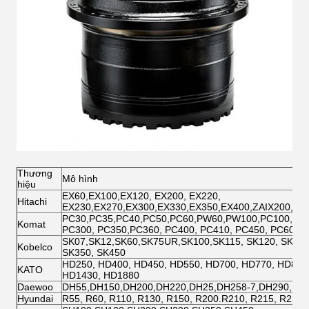
Thương
Mô hình
hiệu
EX60,EX100,EX120, EX200, EX220,
Hitachi
EX230,EX270,EX300,EX330,EX350,EX400,ZAIX200,ZAI
PC30,PC35,PC40,PC50,PC60,PW60,PW100,PC100,PC12
Komat
PC300, PC350,PC360, PC400, PC410, PC450, PC600
SK07,SK12,SK60,SK75UR,SK100,SK115, SK120, SK200,
Kobelco
SK350, SK450
HD250, HD400, HD450, HD550, HD700, HD770, HD800
KATO
HD1430, HD1880
Daewoo
DH55,DH150,DH200,DH220,DH25,DH258-7,DH290,DH
Hyundai
R55, R60, R110, R130, R150, R200.R210, R215, R220,