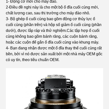
1- Động cơ mới cho máy đào.
2-Điều đề nghị này là cho một bộ ổ đĩa cuối cùng mới,
chất lượng cao, sau thị trường cho máy đào nhỏ.
3- Bộ ghép ổ cuối cùng bao gồm động cơ thủy lực ổ
cuối cùng (phần trên) và hộp số giảm ổ cuối cùng (phần
dưới), được lắp ráp và thử nghiệm.Các tập hợp ổ cuối
cùng không bao gồm bánh răng, các cuộn bánh răng,
hoặc các cuộn để gắn ổ đĩa cuối cùng vào khung máy.
4- Bạn đang nhận được một ổ đĩa thay thế cuối cùng rất
bền, bởi vì nó được sản xuất bởi một nhà máy OEM gốc
có uy tín, theo tiêu chuẩn OEM.