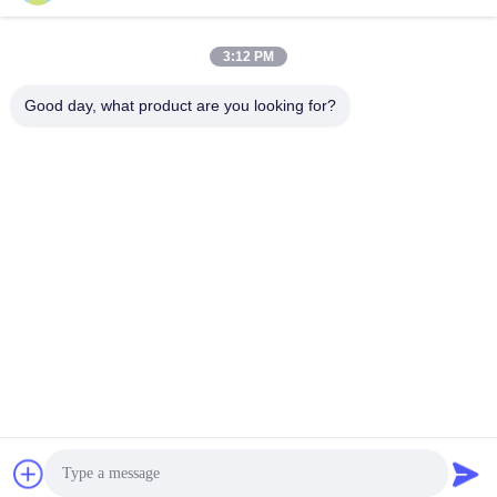
Điện thoại:
86--13535077468
3:12 PM
Good day, what product are you looking for?
Liên hệ ngay bây giờ
gửi thư cho chúng tôi