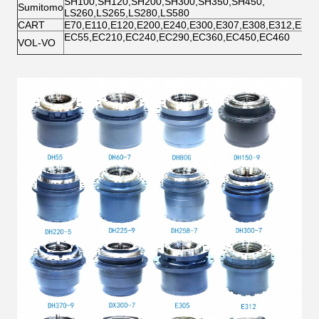
SH100,SH120,SH200,SH300,SH350,SH450,
Sumitomo
LS260,LS265,LS280,LS580
CART
E70,E110,E120,E200,E240,E300,E307,E308,E312,E320
EC55,EC210,EC240,EC290,EC360,EC450,EC460
VOL-VO