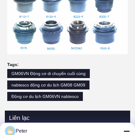
Tags:
GM06VN Động cơ di chuyển cuối cùng
nabtesco động cơ du lịch GM08 GM09
Động cơ du lịch GM06VN nabtesco
Liên lạc
Peter
Liên lạc:
Ms. Bonnie