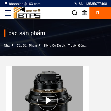
bbonniee@163.com
86--13535077468
Trích Dẫn
các sản phẩm
>
>
>
Nhà
Các Sản Phẩm
Động Cơ Du Lịch Truyền Động Cuối Cùng
H