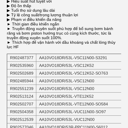
▶ Hiệu suất hút tuyệt vời
▶ Độ ồn thấp
▶ Tuổi thọ sử dụng lâu dài
▶ Tỷ lệ công suất/trọng lượng thuận lợi
▶ Phạm vi điều khiển đa năng
► Thời gian điều khiển ngắn
► Truyền động xuyên suốt phù hợp để bổ sung bơm bánh
răng và bơm piston hướng trục có cùng kích thước, tức là
truyền động xuyên suốt 100%.
► Thích hợp để vận hành với dầu khoáng và chất lỏng thủy
lực HF
R902487377
AA10VO18DR/53L-VSC11N00-S3291
R902535960
AA10VO18DR/53L-VSC12K52
R902502689
AA10VO18DR/53L-VSC12K52-SO763
R902485944
AA10VO18DR/53L-VSC12N00
R902551239
AA10VO18DR/53L-VSC12N00
R902513124
AA10VO18DR/53L-VTE12K52
R902502707
AA10VO18DR/53L-VTE12N00-SO584
R902504358
AA10VO18DR/53L-VUC11N00-SO97
R902512539
AA10VO18DR/53L-VUC12N00
R902577046
AA10VO18DR/53R-PPC11N00-S6012