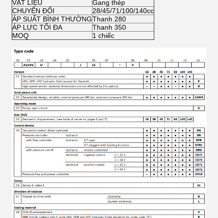
VẬT LIỆU
Gang thép
CHUYỂN ĐỔI
28/45/71/100/140cc
ÁP SUẤT BÌNH THƯỜNG
Thanh 280
ÁP LỰC TỐI ĐA
Thanh 350
MOQ
1 chiếc