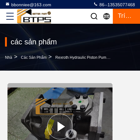
bbonniee@163.com
86--13535077468
Trích Dẫn
các sản phẩm
>
>
>
Nhà
Các Sản Phẩm
Rexroth Hydraulic Piston Pump
Rexroth Axi