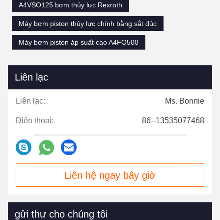
A4VSO125 bơm thủy lực Rexroth
Máy bơm piston thủy lực chính bằng sắt đúc
Máy bơm piston áp suất cao A4FO500
Liên lạc
Liên lạc:
Ms. Bonnie
Điện thoại:
86--13535077468
Liên hệ ngay bây giờ
gửi thư cho chúng tôi