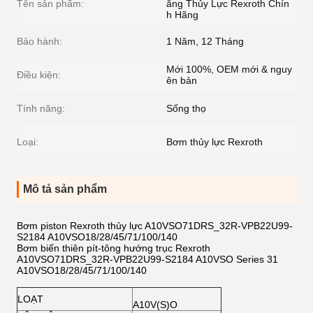
Tên sản phẩm:
ăng Thủy Lực Rexroth Chín
h Hãng
Bảo hành:
1 Năm, 12 Tháng
Mới 100%, OEM mới & nguy
Điều kiện:
ên bản
Tính năng:
Sống thọ
Loại:
Bơm thủy lực Rexroth
Mô tả sản phẩm
Bơm piston Rexroth thủy lực A10VSO71DRS_32R-VPB22U99-
S2184 A10VSO18/28/45/71/100/140
Bơm biến thiên pít-tông hướng trục Rexroth
A10VSO71DRS_32R-VPB22U99-S2184 A10VSO Series 31
A10VSO18/28/45/71/100/140
LOẠT
A10V(S)O