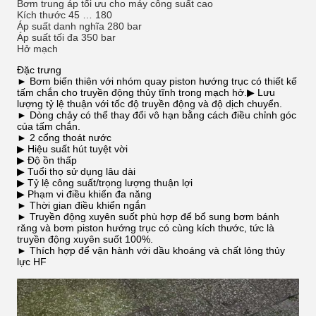
Bơm trung áp tối ưu cho máy công suất cao
Kích thước 45 … 180
Áp suất danh nghĩa 280 bar
Áp suất tối đa 350 bar
Hở mạch
Đặc trưng
► Bơm biến thiên với nhóm quay piston hướng trục có thiết kế
tấm chắn cho truyền động thủy tĩnh trong mạch hở.▶ Lưu
lượng tỷ lệ thuận với tốc độ truyền động và độ dịch chuyển.
► Dòng chảy có thể thay đổi vô hạn bằng cách điều chỉnh góc
của tấm chắn.
► 2 cổng thoát nước
▶ Hiệu suất hút tuyệt vời
▶ Độ ồn thấp
▶ Tuổi thọ sử dụng lâu dài
▶ Tỷ lệ công suất/trọng lượng thuận lợi
▶ Phạm vi điều khiển đa năng
► Thời gian điều khiển ngắn
► Truyền động xuyên suốt phù hợp để bổ sung bơm bánh
răng và bơm piston hướng trục có cùng kích thước, tức là
truyền động xuyên suốt 100%.
► Thích hợp để vận hành với dầu khoáng và chất lỏng thủy
lực HF