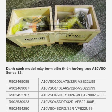
Danh sách model máy bơm biến thiên hướng trục A10VSO
Series 32:
R902469085
A10VSO100LA7S/32R-VSB22U99
R902469087
A10VSO140LA6S/32R-VSB22U99
R902452707
A10VSO45DFR1/32R-VPB12N00-S2655
R902530923
A10VSO45DRF/32R-VPB22U00E
R902494250
A10VSO45DRG/32R-VPB22U99