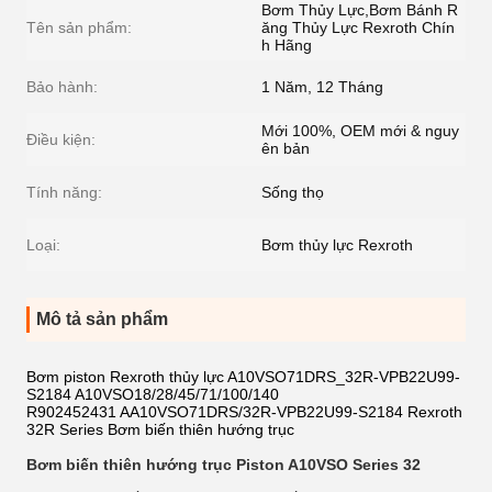
Bơm Thủy Lực,Bơm Bánh R
Tên sản phẩm:
ăng Thủy Lực Rexroth Chín
h Hãng
Bảo hành:
1 Năm, 12 Tháng
Mới 100%, OEM mới & nguy
Điều kiện:
ên bản
Tính năng:
Sống thọ
Loại:
Bơm thủy lực Rexroth
Mô tả sản phẩm
Bơm piston Rexroth thủy lực A10VSO71DRS_32R-VPB22U99-
S2184 A10VSO18/28/45/71/100/140
R902452431 AA10VSO71DRS/32R-VPB22U99-S2184 Rexroth
32R Series Bơm biến thiên hướng trục
Bơm biến thiên hướng trục Piston A10VSO Series 32