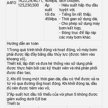
16,22,28,40,71,
40Mpa,
dịch chuyển;
A4FO
125,250,500
Áp
- Hiệu suất hấp thụ dầu
suất
tuyệt vời;
tối đa:
- Tiếng ồn rất thấp;
45Mpa.
- Thời gian sử dụng dài;
- Cho phép sử dụng máy
bơm kết hợp;
- Động trục để lắp ráp
các máy bơm khác.
Hướng dẫn an toàn
1Trong quá trình khởi động và hoạt động, vỏ máy bơm
phải được lấp đầy bằng dầu thủy lực (được tiêm vào
khoang vỏ).;
Thiết kế, lắp đặt và đưa hệ thống vào sử dụng phải
được thực hiện bởi các kỹ thuật viên và nhà phân phối
được đào tạo;
2, Khi đỗ trong một thời gian dài, dầu có thể được xả ra
từ vỏ qua đường ống hoạt động. Khi khởi động lại, dầu
đủ nên được tiêm vào vỏ;
3"Áp suất hút dầu tối thiểu của vòi phun S không được
giảm xuống dưới 0,8 bar.
Thiết bị