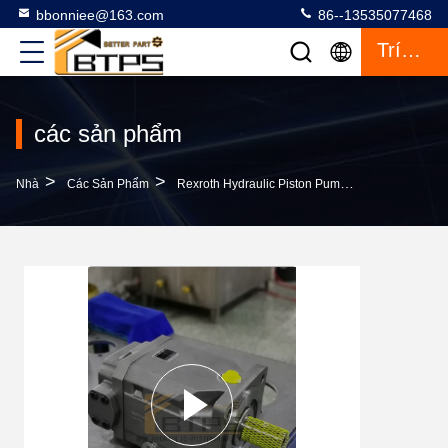
bbonniee@163.com
86--13535077468
Trích Dẫn
các sản phẩm
>
>
>
Nhà
Các Sản Phẩm
Rexroth Hydraulic Piston Pump
Rexroth Hyd