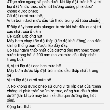
4Trục nằm ngang về phía dưới. Khi lắp đặt trên bể, vị trí
lắp đặt "mức trục, cửa hút hướng xuống phía dưới"
không được phép;
Cài đặt dưới mức bể;
Vị trí bơm dưới mức dầu tối thiểu trong bể (tiêu chuẩn)
5"Đấp đầy bơm axis plunger trước khi bắt đầu qua vị trí
cao nhất của ổ cắm.
Đề xuất: Lấp ống hút
Máy bơm chạy tốc độ thấp (tốc độ khởi động) cho đến
khi hệ thống bơm được lấp đầy đầy;
Độ sâu ngâm thấp nhất của đường ống hút hoặc thoát
nước trong bể là 200 mm (so với mức dầu thấp nhất
trong bể);
6, Vị trí lắp đặt cao hơn mức bể
Máy bơm được lắp đặt trên mức dầu thấp nhất trong
bể
Vị trí lắp đặt dưới mức bể
7, Nó không được phép sử dụng vị trí lắp đặt của "cánh
chống lại phía trên" và "mức trục, cổng hút dầu ở phía
dưới" (khi tắt,vỏ máy bơm xả dầu qua đường ống hút
dầu).
Động lực thắt