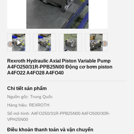
Rexroth Hydraulic Axial Piston Variable Pump
A4FO250/31R-PPB25N00 Động cơ bơm piston
A4FO22 A4FO28 A4FO40
Chi tiết sản phẩm
Nguồn gốc: Trung Quốc
Hàng hiệu: REXROTH
Số mô hình: A4FO250/31R-PPB25N00 A4FO500/30R-
VPH25N00
Điều khoản thanh toán và vận chuyển