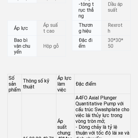
-tông t
Dầu áp
rục thẳ
suất
ng
Áp suấ
Thươn
Rexrot
Áp lực
t cao
g hiệu
h
Bao bì
Đặc đi
30*30*
vận chu
Hộp gỗ
ểm
50
yển
Số
Áp lực
Thông số kỹ
sản
làm
Đặc điểm
thuật
phẩm
việc
A4FO Axial Plunger
Quantitative Pump với
cấu trúc Swashplate cho
việc lái thủy lực trong
Áp
vòng tròn mở;
suất
- Dòng chảy là tỷ lệ
chung:
thuận với tốc độ lái xe và