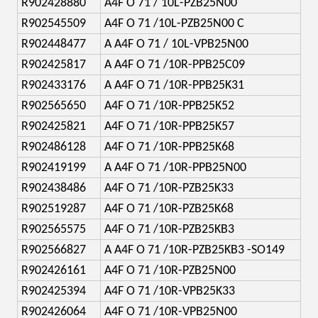
R902428880
A4F O 71 / 10L-PZB25N00
R902545509
A4F O 71 /10L-PZB25N00 C
R902448477
A A4F O 71 / 10L-VPB25N00
R902425817
A A4F O 71 /10R-PPB25C09
R902433176
A A4F O 71 /10R-PPB25K31
R902565650
A4F O 71 /10R-PPB25K52
R902425821
A4F O 71 /10R-PPB25K57
R902486128
A4F O 71 /10R-PPB25K68
R902419199
A A4F O 71 /10R-PPB25N00
R902438486
A4F O 71 /10R-PZB25K33
R902519287
A4F O 71 /10R-PZB25K68
R902565575
A4F O 71 /10R-PZB25KB3
R902566827
A A4F O 71 /10R-PZB25KB3 -SO149
R902426161
A4F O 71 /10R-PZB25N00
R902425394
A4F O 71 /10R-VPB25K33
R902426064
A4F O 71 /10R-VPB25N00