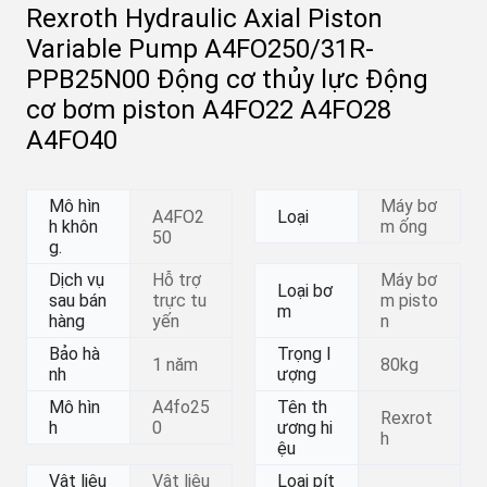
Rexroth Hydraulic Axial Piston
Variable Pump A4FO250/31R-
PPB25N00 Động cơ thủy lực Động
cơ bơm piston A4FO22 A4FO28
A4FO40
Mô hìn
Máy bơ
A4FO2
Loại
h khôn
m ống
50
g.
Dịch vụ
Hỗ trợ
Máy bơ
Loại bơ
sau bán
trực tu
m pisto
m
hàng
yến
n
Bảo hà
Trọng l
1 năm
80kg
nh
ượng
Mô hìn
A4fo25
Tên th
Rexrot
h
0
ương hi
h
ệu
Vật liệu
Vật liệu
Loại pít