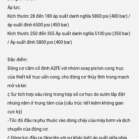
Áp lực:
Kích thước 28 đến 180 áp suất danh nghĩa 5800 psi (400 bar) /
áp suất đỉnh 6500 psi (450 bar)
Kích thước 250 đến 355 Áp suất danh nghĩa 5100 psi (350 bar)
/ Áp suất đỉnh 5800 psi (400 bar)
Đặc điểm:
Động cơ cắm cố định A2FE với nhóm xoay piston cong trục
của thiết kế trục uốn cong, cho động cơ thủy tĩnh trong mạch
mở và kín
¢ Sự tích hợp sâu rộng trong hộp số cơ học do sườn lắp đặt
nhúng nằm ở trung tâm của (cấu trúc tiết kiệm không gian
cực kỳ)
-Tốc độ đầu ra phụ thuộc vào dòng chảy của máy bơm và dịch
chuyển của động cơ.
¢ Động lực đầu ra tăng lên với sự khác biệt áp suất giữa phía