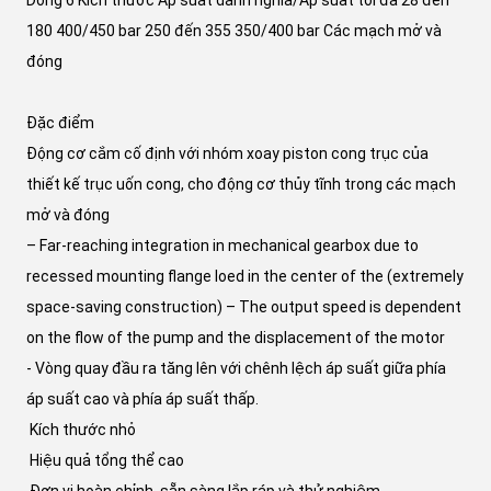
Dòng 6 Kích thước Áp suất danh nghĩa/Áp suất tối đa 28 đến
180 400/450 bar 250 đến 355 350/400 bar Các mạch mở và
đóng
Đặc điểm
Động cơ cắm cố định với nhóm xoay piston cong trục của
thiết kế trục uốn cong, cho động cơ thủy tĩnh trong các mạch
mở và đóng
– Far-reaching integration in mechanical gearbox due to
recessed mounting flange loed in the center of the (extremely
space-saving construction) – The output speed is dependent
on the flow of the pump and the displacement of the motor
- Vòng quay đầu ra tăng lên với chênh lệch áp suất giữa phía
áp suất cao và phía áp suất thấp.
️ Kích thước nhỏ
️ Hiệu quả tổng thể cao