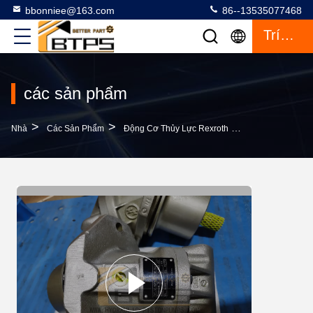
bbonniee@163.com
86--13535077468
Trích Dẫn
các sản phẩm
>
>
>
Nhà
Các Sản Phẩm
Động Cơ Thủy Lực Rexroth
A2FE28 Máy Cắ