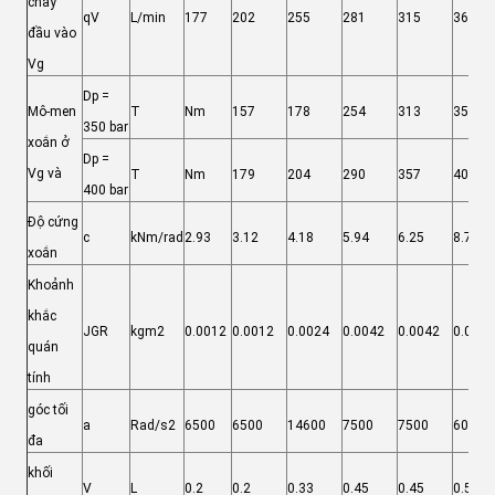
chảy
qV
L/min
177
202
255
281
315
362
đầu vào
Vg
Dp =
Mô-men
T
Nm
157
178
254
313
351
350 bar
xoắn ở
Dp =
Vg và
T
Nm
179
204
290
357
401
400 bar
Độ cứng
c
kNm/rad
2.93
3.12
4.18
5.94
6.25
8.73
xoắn
Khoảnh
khắc
JGR
kgm2
0.0012
0.0012
0.0024
0.0042
0.0042
0.0072
quán
tính
góc tối
a
Rad/s2
6500
6500
14600
7500
7500
6000
đa
khối
V
L
0.2
0.2
0.33
0.45
0.45
0.55