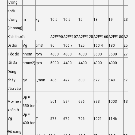
lượng
Khối
lượng
m
kg
10.5
10.5
15
18
19
23
(khoảng)
Kích thước
A2FE90
A2FE107
A2FE125
A2FE160
A2FE180
A2FE2
Di dời
Vg
cm3
90
106.7
125
160.4
180
250
Tốc độ
nnom
rpm
4500
4000
4000
3600
3600
2700
tối đa
nmax2)
rpm
5000
4400
4400
4000
4000
Dòng
chảy
qV
L/min
405
427
500
577
648
675
đầu vào
Dp =
Mô-men
T
501
594
696
893
1003
1393
350 bar
xoắn ở
Dp =
Vg
T
573
679
796
1021
1146
400 bar
Độ cứng