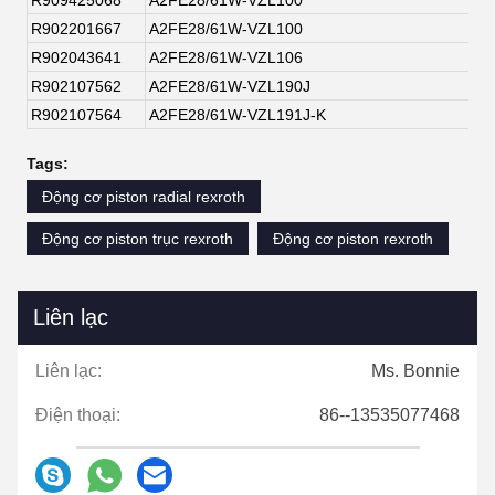
R909425068
A2FE28/61W-VZL100
R902201667
A2FE28/61W-VZL100
R902043641
A2FE28/61W-VZL106
R902107562
A2FE28/61W-VZL190J
R902107564
A2FE28/61W-VZL191J-K
Tags:
Động cơ piston radial rexroth
Động cơ piston trục rexroth
Động cơ piston rexroth
Liên lạc
Liên lạc:
Ms. Bonnie
Điện thoại:
86--13535077468