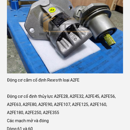
Động cơ cắm cố định Rexroth loại A2FE
Động cơ cố định thủy lực A2FE28, A2FE32, A2FE45, A2FE56,
A2FE63, A2FE80, A2FE90, A2FE107, A2FE125, A2FE160,
A2FE180, A2FE250, A2FE355
Các mạch mở và đóng
Dòng 61 và 60