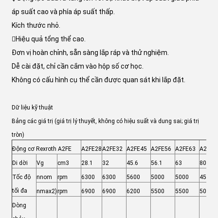
áp suất cao và phía áp suất thấp.
️Kích thước nhỏ.
Hiệu quả tổng thể cao.
️Đơn vị hoàn chỉnh, sẵn sàng lắp ráp và thử nghiệm.
Dễ cài đặt, chỉ cần cắm vào hộp số cơ học.
Không có cấu hình cụ thể cần được quan sát khi lắp đặt.
Dữ liệu kỹ thuật
Bảng các giá trị (giá trị lý thuyết, không có hiệu suất và dung sai; giá trị
tròn)
Động cơ Rexroth A2FE
A2FE28
A2FE32
A2FE45
A2FE56
A2FE63
A2FE8
Di dời
Vg
cm3
28.1
32
45.6
56.1
63
80.4
Tốc độ
nnom
rpm
6300
6300
5600
5000
5000
4500
tối đa
nmax2)
rpm
6900
6900
6200
5500
5500
5000
Dòng