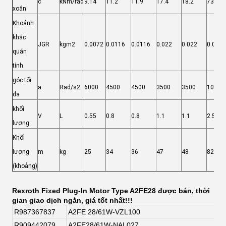
c
kNm/rad
9.14
11.2
11.9
17.4
18.2
73.1
xoắn
Khoảnh
khắc
JGR
kgm2
0.0072
0.0116
0.0116
0.022
0.022
0.061
quán
tính
góc tối
a
Rad/s2
6000
4500
4500
3500
3500
10000
đa
khối
V
L
0.55
0.8
0.8
1.1
1.1
2.5
lượng
Khối
lượng
m
kg
25
34
36
47
48
82
(khoảng)
Rexroth Fixed Plug-In Motor Type A2FE28 được bán, thời
gian giao dịch ngắn, giá tốt nhất!!!
R987367837
A2FE 28/61W-VZL100
R909442079
A2FE28/61W-NAL027