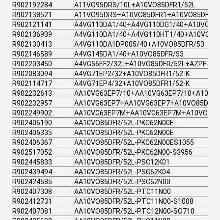
R902192284
A11VO95DRS/10L+A10VO85DFR1/52L
R902138521
A11VO95DRS+A10VO85DFR1+A10VO85DFR1
R902121141
A4VG110DA1/40+A4VG110DG1/40+A10VO85
R902136939
A4VG110DA1/40+A4VG110HT1/40+A10VO85
R902130413
A4VG110DA1DP005/40+A10VO85DFR/53
R902146589
A4VG145DA1/40+A10VO85DFR/53
R902203450
A4VG56EF2/32L+A10VO85DFR/52L+AZPF-11-
R902083094
A4VG71EP2/32+A10VO85DFR1/52-K
R902114717
A4VG71EP4/32+A10VO85DFR1/52-K
R902232613
AA10VG63EP7/10+AA10VG63EP7/10+A10VO
R902232957
AA10VG63EP7+AA10VG63EP7+A10VO85DFR1
R902249902
AA10VG63EP7M+AA10VG63EP7M+A10VO85D
R902406190
AA10VO85DFR/52L-PKC62N00E
R902406335
AA10VO85DFR/52L-PKC62N00E
R902406367
AA10VO85DFR/52L-PKC62N00ES1055
R902517052
AA10VO85DFR/52L-PKC62N00-S3956
R902445833
AA10VO85DFR/52L-PSC12K01
R902439494
AA10VO85DFR/52L-PSC62K04
R902424585
AA10VO85DFR/52L-PSC62N00
R902407308
AA10VO85DFR/52L-PTC11N00
R902412731
AA10VO85DFR/52L-PTC11N00-S1008
R902407081
AA10VO85DFR/52L-PTC12N00-SO710