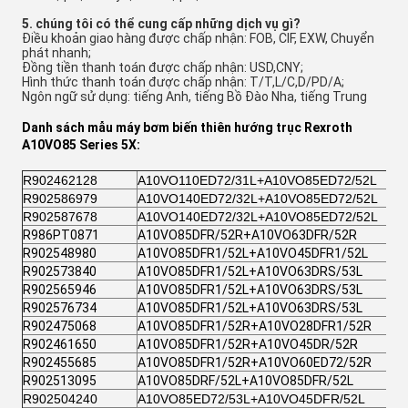
5. chúng tôi có thể cung cấp những dịch vụ gì?
Điều khoản giao hàng được chấp nhận: FOB, CIF, EXW, Chuyển
phát nhanh;
Đồng tiền thanh toán được chấp nhận: USD,CNY;
Hình thức thanh toán được chấp nhận: T/T,L/C,D/PD/A;
Ngôn ngữ sử dụng: tiếng Anh, tiếng Bồ Đào Nha, tiếng Trung
Danh sách mẫu máy bơm biến thiên hướng trục Rexroth
A10VO85 Series 5X:
R902462128
A10VO110ED72/31L+A10VO85ED72/52L
R902586979
A10VO140ED72/32L+A10VO85ED72/52L
R902587678
A10VO140ED72/32L+A10VO85ED72/52L
R986PT0871
A10VO85DFR/52R+A10VO63DFR/52R
R902548980
A10VO85DFR1/52L+A10VO45DFR1/52L
R902573840
A10VO85DFR1/52L+A10VO63DRS/53L
R902565946
A10VO85DFR1/52L+A10VO63DRS/53L
R902576734
A10VO85DFR1/52L+A10VO63DRS/53L
R902475068
A10VO85DFR1/52R+A10VO28DFR1/52R
R902461650
A10VO85DFR1/52R+A10VO45DR/52R
R902455685
A10VO85DFR1/52R+A10VO60ED72/52R
R902513095
A10VO85DRF/52L+A10VO85DFR/52L
R902504240
A10VO85ED72/53L+A10VO45DFR/52L