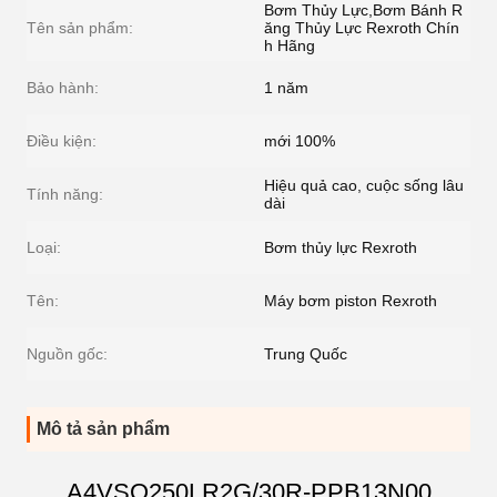
Bơm Thủy Lực,Bơm Bánh R
Tên sản phẩm:
ăng Thủy Lực Rexroth Chín
h Hãng
Bảo hành:
1 năm
Điều kiện:
mới 100%
Hiệu quả cao, cuộc sống lâu
Tính năng:
dài
Loại:
Bơm thủy lực Rexroth
Tên:
Máy bơm piston Rexroth
Nguồn gốc:
Trung Quốc
Mô tả sản phẩm
A4VSO250LR2G/30R-PPB13N00