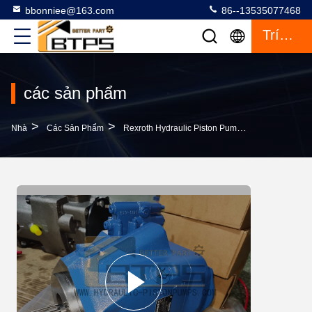
bbonniee@163.com
86--13535077468
Trích Dẫn
các sản phẩm
>
>
>
Nhà
Các Sản Phẩm
Rexroth Hydraulic Piston Pump
A10VO85DRF