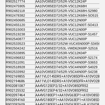
R902517774
AA10VO85ED72/52R-VSC12K24P
R902475905
AA10VO85ED72/52R-VSC12K68H
R902482118
AA10VO85ED72/52R-VSC12K68H-S2980
R902478382
AA10VO85ED72/52R-VSC12K68H-SO515
R902450685
AA10VO85ED72/52R-VSC12N00P
R902455120
AA10VO85ED72/52R-VSC12N00T-SO413
R902515003
AA10VO85ED72/52R-VUC11N00P
R902519238
AA10VO85ED72/52R-VUC11N00P-S1457
R902540877
AA10VO85ED72/52R-VUC12N00P
R902533523
AA10VO85ED72/52W-VUC45N000P-S3456
R902504242
AA10VO85ED72/53L-VWD62K68P-S2516
R902533895
AA10VO85ED72/53R-VSC12K04P
R902496832
AA10VO85ED74/52R-VSC44N00P-S2174
R902511091
AA10VO85ED74/52R-VSC44N00P-S3653
R902518928
AA10VO85ED74/52R-VSC44N00P-S4029
R902533992
AA10VO85ED74/52R-VSC44N00P-S4238
R902169855
AA11VLO145DRS+A10VO85DFR+A10VO28DF
R902194686
AA11VLO145DRS+A10VO85DFR+A10VO28DR
R902081087
AA4VG125EP2/32+A10VO85DFR52
R902125532
AA4VG125EP4/32+A10VO85DFR52
R902097464
AA4VG180EP1+AA10VG63EP1+A10VO85DFR-
R902094160
AA4VG180EP1+AA10VG63EP1+A10VO85DFR-
R902092609
AA4VG180EP1+AA10VG63EP1+ALA10VO85DF