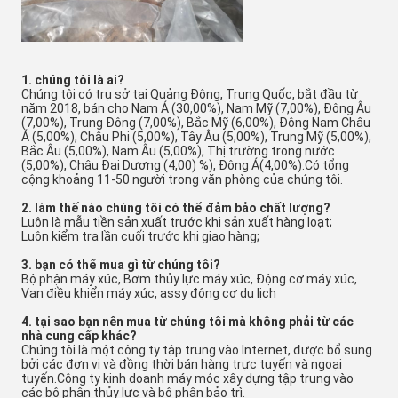
1. chúng tôi là ai?
Chúng tôi có trụ sở tại Quảng Đông, Trung Quốc, bắt đầu từ
năm 2018, bán cho Nam Á (30,00%), Nam Mỹ (7,00%), Đông Âu
(7,00%), Trung Đông (7,00%), Bắc Mỹ (6,00%), Đông Nam Châu
Á (5,00%), Châu Phi (5,00%), Tây Âu (5,00%), Trung Mỹ (5,00%),
Bắc Âu (5,00%), Nam Âu (5,00%), Thị trường trong nước
(5,00%), Châu Đại Dương (4,00) %), Đông Á(4,00%).Có tổng
cộng khoảng 11-50 người trong văn phòng của chúng tôi.
2. làm thế nào chúng tôi có thể đảm bảo chất lượng?
Luôn là mẫu tiền sản xuất trước khi sản xuất hàng loạt;
Luôn kiểm tra lần cuối trước khi giao hàng;
3. bạn có thể mua gì từ chúng tôi?
Bộ phận máy xúc, Bơm thủy lực máy xúc, Động cơ máy xúc,
Van điều khiển máy xúc, assy động cơ du lịch
4. tại sao bạn nên mua từ chúng tôi mà không phải từ các
nhà cung cấp khác?
Chúng tôi là một công ty tập trung vào Internet, được bổ sung
bởi các đơn vị và đồng thời bán hàng trực tuyến và ngoại
tuyến.Công ty kinh doanh máy móc xây dựng tập trung vào
các bộ phận thủy lực và bộ phận bảo trì.