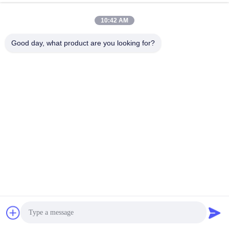
R902000323
A2FE28/61W-VAL181-K
R902063918
A2FE28/61W-VAL181-K
10:42 AM
R902107770
A2FE28/61W-VAL181-K
R902155149
A2FE28/61W-VAL188
Good day, what product are you looking for?
R902215290
A2FE28/61W-VAL188
R902021516
A2FE28/61W-VAL190J
R902155097
A2FE28/61W-VAL191J
R902198205
A2FE28/61W-VAL191J
R902047252
A2FE28/61W-VAL191J-K
R909604851
A2FE28/61W-VAL191J-K
R902255746
A2FE28/61W-VAL191VJ
R902021518
A2FE28/61W-VAL192J-K
R902201767
A2FE28/61W-VAL192J-S
R902211673
A2FE28/61W-VAL192J-S
R902011916
A2FE28/61W-VAL192J-SK
R909438387
A2FE28/61W-VAL280
R902024655
A2FE28/61W-VAL530
R902121536
A2FE28/61W-VBL100-S
R902073548
A2FE28/61W-VPL100-S
R902201667
A2FE28/61W-VZL100
R909425068
A2FE28/61W-VZL100
R902043641
A2FE28/61W-VZL106