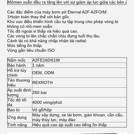
Mômen xoắn đầu ra tăng lên với sự giảm áp lực giữa các bên áp s
Các đặc điểm của máy bơm pít Eternal A2F A2FO/M:
1Hoàn toàn thay thế với bản gốc.
Khu vực điều khiển hình cầu tự tập trung cho phép vòng bi
không có mô-men xoắn.
Tốc độ ngoại vi thấp và hiệu quả cao.
Các vòng bi lăn chắc chắn chịu đựng tuổi thọ lâu.
Cánh lái có khả năng chấp nhận tải radial.
Mức tiếng ồn thấp.
Vòng gắn tiêu chuẩn ISO
Nấm mốc
A2FE160/61W
Bảo hành
1 năm
Hỗ trợ tùy
OEM, ODM
chỉnh
Tên thương
REXROTH
hiệu
Áp suất định
260 bar
lượng
Tốc độ tối
4000 vòng/phút
đa
Bao bì
Vỏ gỗ/hộp
Máy xây dựng, xe tải bơm, giàn khoan, cần cẩu,
Ứng dụng
máy thủy lực, máy đào
Tính năng
Hiệu quả cao áp suất cao tiếng ồn thấp