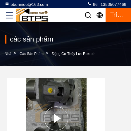
bbonniee@163.com
86--13535077468
Trích Dẫn
các sản phẩm
>
>
>
Nhà
Các Sản Phẩm
Động Cơ Thủy Lực Rexroth
REXROTH Động C