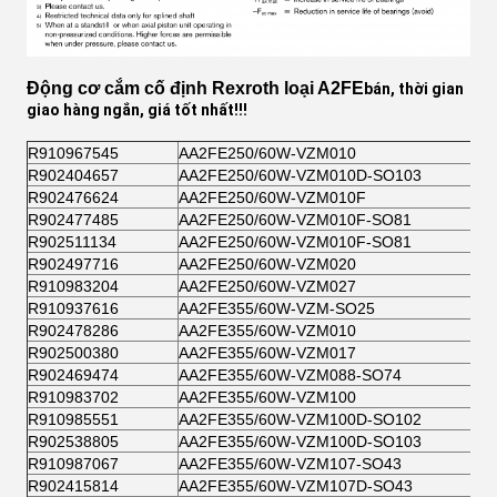
Động cơ cắm cố định Rexroth loại A2FE
bán, thời gian
giao hàng ngắn, giá tốt nhất!!!
R910967545
AA2FE250/60W-VZM010
R902404657
AA2FE250/60W-VZM010D-SO103
R902476624
AA2FE250/60W-VZM010F
R902477485
AA2FE250/60W-VZM010F-SO81
R902511134
AA2FE250/60W-VZM010F-SO81
R902497716
AA2FE250/60W-VZM020
R910983204
AA2FE250/60W-VZM027
R910937616
AA2FE355/60W-VZM-SO25
R902478286
AA2FE355/60W-VZM010
R902500380
AA2FE355/60W-VZM017
R902469474
AA2FE355/60W-VZM088-SO74
R910983702
AA2FE355/60W-VZM100
R910985551
AA2FE355/60W-VZM100D-SO102
R902538805
AA2FE355/60W-VZM100D-SO103
R910987067
AA2FE355/60W-VZM107-SO43
R902415814
AA2FE355/60W-VZM107D-SO43