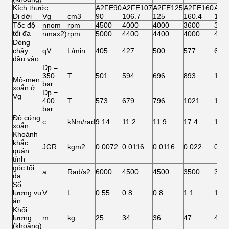
Kích thước
A2FE90
A2FE107
A2FE125
A2FE160
A2F
Di dời
Vg
cm3
90
106.7
125
160.4
180
Tốc độ
nnom
rpm
4500
4000
4000
3600
360
tối đa
nmax2)
rpm
5000
4400
4400
4000
400
Dòng
chảy
qV
L/min
405
427
500
577
648
đầu vào
Dp =
350
T
501
594
696
893
100
Mô-men
bar
xoắn ở
Dp =
Vg
400
T
573
679
796
1021
114
bar
Độ cứng
c
kNm/rad
9.14
11.2
11.9
17.4
18.2
xoắn
Khoảnh
khắc
JGR
kgm2
0.0072
0.0116
0.0116
0.022
0.02
quán
tính
góc tối
a
Rad/s2
6000
4500
4500
3500
350
đa
Số
lượng vụ
V
L
0.55
0.8
0.8
1.1
1.1
án
Khối
lượng
m
kg
25
34
36
47
48
(khoảng)