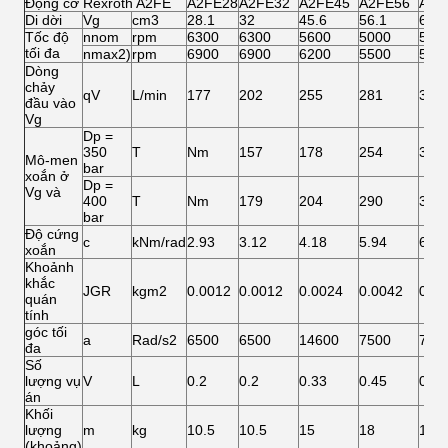
Động cơ Rexroth A2FE
A2FE28
A2FE32
A2FE45
A2FE56
A2F
Di dời
Vg
cm3
28.1
32
45.6
56.1
63
Tốc độ
nnom
rpm
6300
6300
5600
5000
500
tối đa
nmax2)
rpm
6900
6900
6200
5500
550
Dòng
chảy
qV
L/min
177
202
255
281
315
đầu vào
Vg
Dp =
350
T
Nm
157
178
254
313
Mô-men
bar
xoắn ở
Dp =
Vg và
400
T
Nm
179
204
290
357
bar
Độ cứng
c
kNm/rad
2.93
3.12
4.18
5.94
6.25
xoắn
Khoảnh
khắc
JGR
kgm2
0.0012
0.0012
0.0024
0.0042
0.0
quán
tính
góc tối
a
Rad/s2
6500
6500
14600
7500
750
đa
Số
lượng vụ
V
L
0.2
0.2
0.33
0.45
0.45
án
Khối
lượng
m
kg
10.5
10.5
15
18
19
(khoảng)