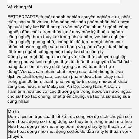
Về chúng tôi
BETTERPARTS là một doanh nghiệp chuyên nghiên cứu, phát
triển, sản xuất và sau bán hàng các sản phẩm nhãn hiệu bơm
áp suất thủy lực.Đã tham gia vào máy đúc phun / ngành công
nghiệp đúc chết / trạm thủy lực / máy móc kỹ thuật / ngành
công nghiệp bơm thủy lực trong nhiều năm, với kinh nghiệm
công nghiệp phong phú, chúng tôi đã tạo ra một nhóm các
nhóm chuyên nghiệp sau bán hàng và giành được danh tiếng
tốt trong ngành công nghiệp thủy lực cho công ty.
Công ty có một đội ngũ tài năng với kiến thức chuyên nghiệp
phong phú và kinh nghiệm thực tế, tuân thủ nguyên tắc "khách
hàng đầu tiên, dịch vụ chất lượng cao và tuân thủ hợp
đồng".Với các sản phẩm chất lượng cao, danh tiếng tốt, và
dịch vụ chất lượng cao, các sản phẩm được bán chạy nhất
trong gần 30 tỉnh, thành phố, vùng tự trị, cũng như xuất khẩu
sang các nước như Malaysia, Ấn Độ, Đông Nam Á,Úc, v.v.
Tâm tình hợp tác với các thương gia trong nước và nước ngoài
cho sự hợp tác chung, phát triển chung, và tạo ra sự sáng sủa
cùng nhau!
Mô tả:
Đơn vị piston trục của thiết kế trục cong với độ dịch chuyển cố đ
bơm hoặc động cơ trong động cơ thủy tĩnh,trong mạch mở hoặc đ
Nếu hoạt động như một máy bơm, dòng chảy tỷ lệ thuận với tốc độ
Nếu hoạt động như một động cơ,tốc độ đầu ra tỷ lệ thuận với khối 
chuyển.