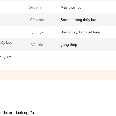
Sức mạnh:
Máy thủy lực
Cấu trúc:
Bơm pít-tông thủy lực
Lý thuyết:
Bơm quay, bơm pít tông
hủy Lực
Vật liệu:
gang thép
hủy lực
h thước danh nghĩa