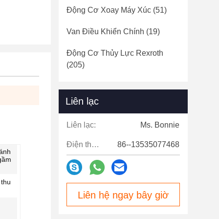
Động Cơ Xoay Máy Xúc
(51)
Van Điều Khiển Chính
(19)
Động Cơ Thủy Lực Rexroth
(205)
Liên lạc
Liên lạc:
Ms. Bonnie
Điện thoại:
86--13535077468
bánh
 gầm
 thu
Liên hệ ngay bây giờ