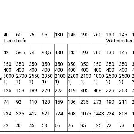
40
60
75
95
130
145
190
260
130
145
Tiêu chuẩn
Với bơm điện
42
58,5
74
93,5
130
145
193
260
130
145
350
350
350
350
350
350
350
350
350
350
400
400
400
400
400
400
400
400
400
400
3000
2700
2550
2350
2100
2200
2100
1800
2500
2500
út
1)
1)
1)
1)
1)
1)
1)
1)
2)
2)
2
126
158
189
220
273
319
405
468
325
363
74
92
110
128
159
186
236
273
190
211
234
326
412
521
724
808
1075
1448
724
808
32
40
45
53
66
76
95
125
72
73