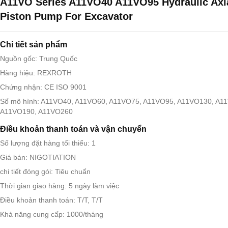
A11VO Series A11VO40 A11VO95 Hydraulic Axi
Piston Pump For Excavator
Chi tiết sản phẩm
Nguồn gốc: Trung Quốc
Hàng hiệu: REXROTH
Chứng nhận: CE ISO 9001
Số mô hình: A11VO40, A11VO60, A11VO75, A11VO95, A11VO130, A1
A11VO190, A11VO260
Điều khoản thanh toán và vận chuyển
Số lượng đặt hàng tối thiểu: 1
Giá bán: NIGOTIATION
chi tiết đóng gói: Tiêu chuẩn
Thời gian giao hàng: 5 ngày làm việc
Điều khoản thanh toán: T/T, T/T
Khả năng cung cấp: 1000/tháng