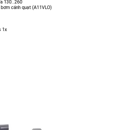
hĩa 130…260
n bơm cánh quạt (A11VLO)
s 1x