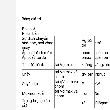
Bảng giá trị
Kích cỡ
Phiên bản
Sự dịch chuyển
Vg tối
hình học, mỗi vòng
cm³
đa
quay
Áp suất định mức
pnom
quán ba
Áp suất tối đa
pmax
quán ba
Tốc độ tối đa
tại Vg max
không
vòng/ph
tại Vg max và
Chảy
qV tên
l/phút
nnom
tại qV nom và
Quyền lực
P
kW
pnom
tại Vg max và
Mô-men xoắn
Tôi
Nm
pnom
Trọng lượng xấp
tôi
Kilôgam
xỉ.)