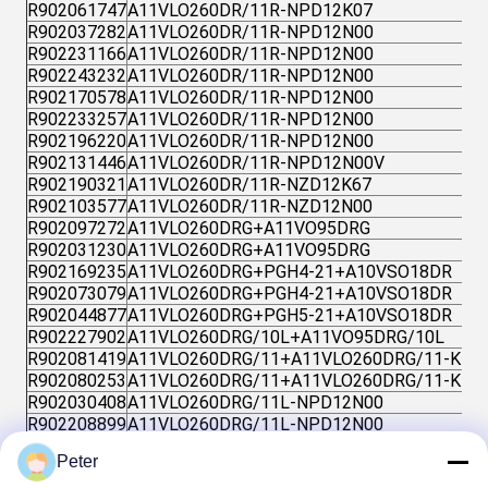
R902061747
A11VLO260DR/11R-NPD12K07
R902037282
A11VLO260DR/11R-NPD12N00
R902231166
A11VLO260DR/11R-NPD12N00
R902243232
A11VLO260DR/11R-NPD12N00
R902170578
A11VLO260DR/11R-NPD12N00
R902233257
A11VLO260DR/11R-NPD12N00
R902196220
A11VLO260DR/11R-NPD12N00
R902131446
A11VLO260DR/11R-NPD12N00V
R902190321
A11VLO260DR/11R-NZD12K67
R902103577
A11VLO260DR/11R-NZD12N00
R902097272
A11VLO260DRG+A11VO95DRG
R902031230
A11VLO260DRG+A11VO95DRG
R902169235
A11VLO260DRG+PGH4-21+A10VSO18DR
R902073079
A11VLO260DRG+PGH4-21+A10VSO18DR
R902044877
A11VLO260DRG+PGH5-21+A10VSO18DR
R902227902
A11VLO260DRG/10L+A11VO95DRG/10L
R902081419
A11VLO260DRG/11+A11VLO260DRG/11-K
R902080253
A11VLO260DRG/11+A11VLO260DRG/11-K
R902030408
A11VLO260DRG/11L-NPD12N00
R902208899
A11VLO260DRG/11L-NPD12N00
R902118354
A11VLO260DRG/11L-NSD12K02
Peter
R902232930
A11VLO260DRG/11L-NSD12K02