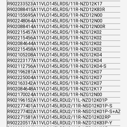
R902233523
A11VLO145LRDS/11R-NZD12K17
R902088415
A11VLO145LRDS/11R-NZD12K83R
R902155695
A11VLO145LRDS/11R-NZD12N00
R902248064
A11VLO145LRDS/11R-NZD12N00
R902088414
A11VLO145LRDS/11R-NZD12N00R
R902215457
A11VLO145LRDS/11R-NZG12K02
R902215456
A11VLO145LRDS/11R-NZG12K02
R902084644
A11VLO145LRDS/11R-NZG12K02
R902215458
A11VLO145LRDS/11R-NZG12K02
R902105208
A11VLO145LRDS/11R-NZG12K04
R902223177
A11VLO145LRDS/11R-NZG12K04
R902112756
A11VLO145LRDS/11R-NZG12K04-S
R902196281
A11VLO145LRDS/11R-NZG12K07
R902225004
A11VLO145LRDS/11R-NZG12K07
R902163342
A11VLO145LRDS/11R-NZG12K07
R902084648
A11VLO145LRDS/11R-NZG12K17
R902170024
A11VLO145LRDS/11R-NZG12N00
R902196152
A11VLO145LRDU2/11L-NZD12K01P
R902277401
A11VLO145LRDU2/11R-NSD12K01P-S
R902277402
A11VLO145LRDU2/11R-NSD12K01P-S+AZPF
R902271581
A11VLO145LRDU2/11R-NZD12K02RP
R902220517
A11VLO145LRDU2/11R-NZD12K83P-Y