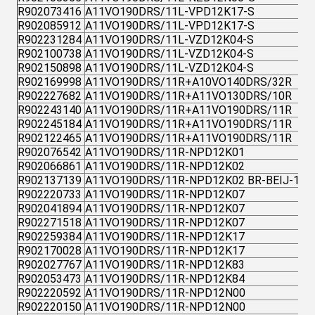
R902073416
A11VO190DRS/11L-VPD12K17-S
R902085912
A11VO190DRS/11L-VPD12K17-S
R902231284
A11VO190DRS/11L-VZD12K04-S
R902100738
A11VO190DRS/11L-VZD12K04-S
R902150898
A11VO190DRS/11L-VZD12K04-S
R902169998
A11VO190DRS/11R+A10VO140DRS/32R
R902227682
A11VO190DRS/11R+A11VO130DRS/10R
R902243140
A11VO190DRS/11R+A11VO190DRS/11R
R902245184
A11VO190DRS/11R+A11VO190DRS/11R
R902122465
A11VO190DRS/11R+A11VO190DRS/11R
R902076542
A11VO190DRS/11R-NPD12K01
R902066861
A11VO190DRS/11R-NPD12K02
R902137139
A11VO190DRS/11R-NPD12K02 BR-BEIJ-1
R902220733
A11VO190DRS/11R-NPD12K07
R902041894
A11VO190DRS/11R-NPD12K07
R902271518
A11VO190DRS/11R-NPD12K07
R902259384
A11VO190DRS/11R-NPD12K17
R902170028
A11VO190DRS/11R-NPD12K17
R902027767
A11VO190DRS/11R-NPD12K83
R902053473
A11VO190DRS/11R-NPD12K84
R902220592
A11VO190DRS/11R-NPD12N00
R902220150
A11VO190DRS/11R-NPD12N00