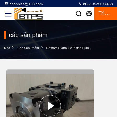
bbonniee@163.com
86--13535077468
Trích Dẫn
các sản phẩm
>
>
>
Nhà
Các Sản Phẩm
Rexroth Hydraulic Piston Pump
Rexroth A11