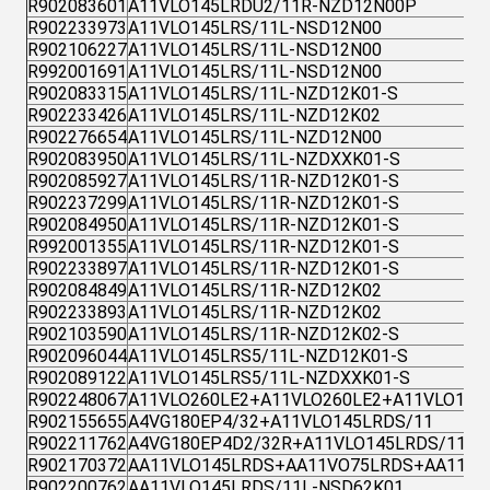
R902083601
A11VLO145LRDU2/11R-NZD12N00P
R902233973
A11VLO145LRS/11L-NSD12N00
R902106227
A11VLO145LRS/11L-NSD12N00
R992001691
A11VLO145LRS/11L-NSD12N00
R902083315
A11VLO145LRS/11L-NZD12K01-S
R902233426
A11VLO145LRS/11L-NZD12K02
R902276654
A11VLO145LRS/11L-NZD12N00
R902083950
A11VLO145LRS/11L-NZDXXK01-S
R902085927
A11VLO145LRS/11R-NZD12K01-S
R902237299
A11VLO145LRS/11R-NZD12K01-S
R902084950
A11VLO145LRS/11R-NZD12K01-S
R992001355
A11VLO145LRS/11R-NZD12K01-S
R902233897
A11VLO145LRS/11R-NZD12K01-S
R902084849
A11VLO145LRS/11R-NZD12K02
R902233893
A11VLO145LRS/11R-NZD12K02
R902103590
A11VLO145LRS/11R-NZD12K02-S
R902096044
A11VLO145LRS5/11L-NZD12K01-S
R902089122
A11VLO145LRS5/11L-NZDXXK01-S
R902248067
A11VLO260LE2+A11VLO260LE2+A11VLO145
R902155655
A4VG180EP4/32+A11VLO145LRDS/11
R902211762
A4VG180EP4D2/32R+A11VLO145LRDS/11R
R902170372
AA11VLO145LRDS+AA11VO75LRDS+AA11VO
R902200762
AA11VLO145LRDS/11L-NSD62K01