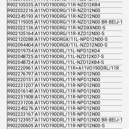
R902105335
A11VO190DRG/11R-NZD12K84
R902032216
A11VO190DRG/11R-NZD12N00
R902245193
A11VO190DRG/11R-NZD12N00
R902119305
A11VO190DRG/11R-NZD12N00 BR-BEIJ-1
R902022136
A11VO190DRG/11R-NZDXXN00-S
R902105164
A11VO190DRG/11R-XZD12N00-S
R902120288
A11VO190DRGX/11L-NPD12N00-S
R902094404
A11VO190DRGX/11L-NZD12N00-S
R902019734
A11VO190DRL/11L-NPD12K04
R902048725
A11VO190DRL/11L-NZD12K07-S
R902048724
A11VO190DRL/11L-NZD12K84-S
R902220961
A11VO190DRL/11R+A11VO190DRL/11R
R902276797
A11VO190DRL/11R-NPD12N00
R902220151
A11VO190DRL/11R-NPD12N00
R902231207
A11VO190DRL/11R-NPD12N00
R902016140
A11VO190DRL/11R-NPD12N00
R902251908
A11VO190DRL/11R-NPD12N00
R902231206
A11VO190DRL/11R-NPD12N00
R902245276
A11VO190DRL/11R-NPD12N00
R902233167
A11VO190DRL/11R-NPD12N00
R902123957
A11VO190DRL/11R-NPD12N00 BR-BEIJ-1
R902200605
A11VO190DRL/11R-NPD12N00-S