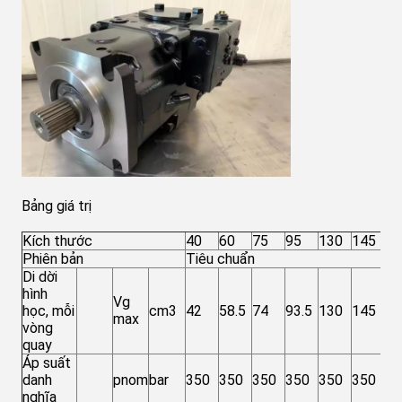
Bảng giá trị
Kích thước
40
60
75
95
130
145
19
Phiên bản
Tiêu chuẩn
Di dời
hình
Vg
học, mỗi
cm3
42
58.5
74
93.5
130
145
19
max
vòng
quay
Áp suất
danh
pnom
bar
350
350
350
350
350
350
35
nghĩa