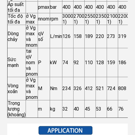
Áp suất
pmax
bar
400
400
400
400
400
400
40
tối đa
Tốc độ
ở Vg
3000
2700
2550
2350
2100
2200
21
nnom
rpm
tối đa
max
1)
1)
1)
1)
1)
1)
1)
ở Vg
Dòng
max
qV
L/min
126
158
189
220
273
319
40
chảy
và
số
nnom
tại
qV
Sức
nom
P
kW
74
92
110
128
159
186
23
mạnh
và
pnom
ở Vg
Vòng
max
M
Nm
234
326
412
521
724
808
10
xoắn
và
pnom
Trọng
lượng
m
kg
32
40
45
53
66
76
95
(khoảng)