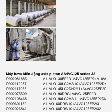
Máy bơm biến động axis piston AA4VG125 series 32
R902081885
A11VLO130EP2D+A4VG125EP2+A10VG2
R902112937
A11VLO130LG2H2/10+A4VG125EP2DM1/
R902117055
A11VLO145LG2DH2/11+A4VG125EP2DM1
R902075509
A11VLO190DRG+A4VG125EP2D1
R902108468
A11VLO190LG2H2/11+A4VG125EP2DM1/
R909601159
A11VO160DRS/10+A4VG125EP2/31
R902026841
A11VO160DRS/10+A4VG125EP2/32