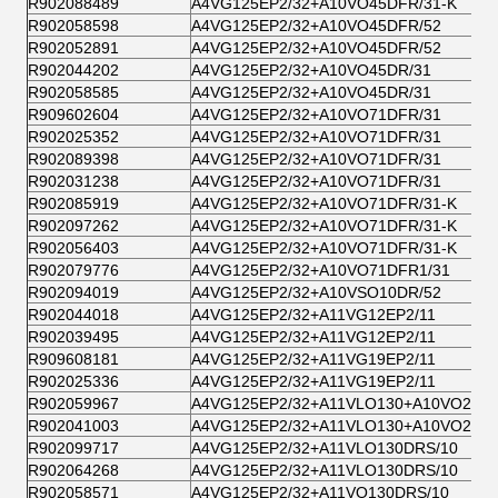
R902088489
A4VG125EP2/32+A10VO45DFR/31-K
R902058598
A4VG125EP2/32+A10VO45DFR/52
R902052891
A4VG125EP2/32+A10VO45DFR/52
R902044202
A4VG125EP2/32+A10VO45DR/31
R902058585
A4VG125EP2/32+A10VO45DR/31
R909602604
A4VG125EP2/32+A10VO71DFR/31
R902025352
A4VG125EP2/32+A10VO71DFR/31
R902089398
A4VG125EP2/32+A10VO71DFR/31
R902031238
A4VG125EP2/32+A10VO71DFR/31
R902085919
A4VG125EP2/32+A10VO71DFR/31-K
R902097262
A4VG125EP2/32+A10VO71DFR/31-K
R902056403
A4VG125EP2/32+A10VO71DFR/31-K
R902079776
A4VG125EP2/32+A10VO71DFR1/31
R902094019
A4VG125EP2/32+A10VSO10DR/52
R902044018
A4VG125EP2/32+A11VG12EP2/11
R902039495
A4VG125EP2/32+A11VG12EP2/11
R909608181
A4VG125EP2/32+A11VG19EP2/11
R902025336
A4VG125EP2/32+A11VG19EP2/11
R902059967
A4VG125EP2/32+A11VLO130+A10VO28
R902041003
A4VG125EP2/32+A11VLO130+A10VO28
R902099717
A4VG125EP2/32+A11VLO130DRS/10
R902064268
A4VG125EP2/32+A11VLO130DRS/10
R902058571
A4VG125EP2/32+A11VO130DRS/10