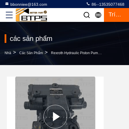
bbonniee@163.com
86--13535077468
Trích Dẫn
các sản phẩm
>
>
>
Nhà
Các Sản Phẩm
Rexroth Hydraulic Piston Pump
Rexroth A4