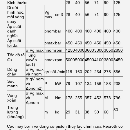
Kích thước
28
40
56
71
90
125
Di dời
hình học,
Vg
cm3
28
40
56
71
90
125
mỗi vòng
max
quay
Áp suất
danh
pnom
bar
400
400
400
400
400
400
nghĩa
Áp suất
pmax
bar
450
450
450
450
450
450
tối đa
ở Vg max
nnom
rpm
4250
4000
3600
3300
3050
2850
Tốc độ tối
Từng
đa
xuyên
nmax
rpm
5000
5000
4500
4100
3800
3450
tạc1)
Dòng
ở Vg max
qV số
L/min
119
160
202
234
275
356
chảy
và nnom
ở qV nom
Sức
và
P
kW
79
107
134
156
183
238
mạnh
Δpnom2)
ở Vg max
Vòng
và
M
Nm
178
255
357
452
573
796
xoắn
Δpnom
Trọng
80
lượng
m
kg
29
31
38
50
60
(khoảng)
Các máy bơm và động cơ piston thủy lực chính của Rexroth có