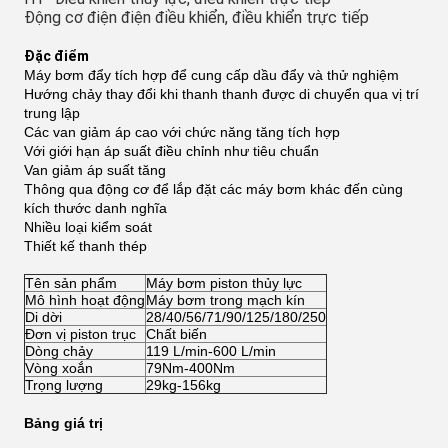
Động cơ điện điện điều khiển, điều khiển trực tiếp
Đặc điểm
Máy bơm đẩy tích hợp để cung cấp dầu đẩy và thử nghiệm
Hướng chảy thay đổi khi thanh thanh được di chuyển qua vị trí
trung lập
Các van giảm áp cao với chức năng tăng tích hợp
Với giới hạn áp suất điều chỉnh như tiêu chuẩn
Van giảm áp suất tăng
Thông qua động cơ để lắp đặt các máy bơm khác đến cùng
kích thước danh nghĩa
Nhiều loại kiểm soát
Thiết kế thanh thép
Tên sản phẩm
Máy bơm piston thủy lực
Mô hình hoạt động
Máy bơm trong mạch kín
Di dời
28/40/56/71/90/125/180/250
Đơn vị piston trục
Chất biến
Dòng chảy
119 L/min-600 L/min
Vòng xoắn
79Nm-400Nm
Trọng lượng
29kg-156kg
Bảng giá trị