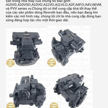
sẵn trong nhà máy của chúng tôi bao gồm
A10VG,A10VSO,A10VO,A11VO,A11VLO,A2F,A4FO,A4V,A6VM,A6
và PVV series vv.Chúng tôi có thể cung cấp khá tốt thay thế
của các sản phẩm dòng Rexroth ban đầu, nếu bạn đang tìm
kiếm các mô hình này, chúng tôi chỉ là nhà cung cấp đúng bạn
xứng đáng hợp tác cho một thời gian dài.