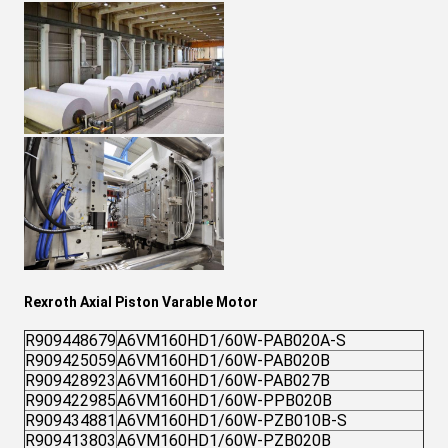
Rexroth Axial Piston Varable Motor
R909448679
A6VM160HD1/60W-PAB020A-S
R909425059
A6VM160HD1/60W-PAB020B
R909428923
A6VM160HD1/60W-PAB027B
R909422985
A6VM160HD1/60W-PPB020B
R909434881
A6VM160HD1/60W-PZB010B-S
R909413803
A6VM160HD1/60W-PZB020B