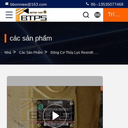
bbonniee@163.com
86--13535077468
Trích Dẫn
các sản phẩm
>
>
>
Nhà
Các Sản Phẩm
Động Cơ Thủy Lực Rexroth
R992001573 A