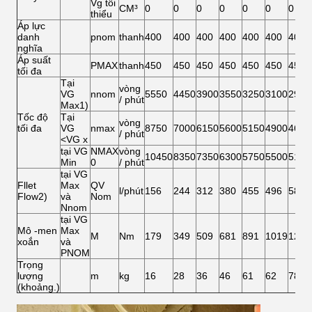
Vg tối
CM³
0
0
0
0
0
0
0
thiểu
Áp lực
danh
pnom
thanh
400
400
400
400
400
400
400
nghĩa
Áp suất
PMAX
thanh
450
450
450
450
450
450
450
tối đa
Tại
vòng
VG
nnom
5550
4450
3900
3550
3250
3100
2900
/ phút
Max1)
Tốc độ
Tại
vòng
tối đa
VG
nmax
8750
7000
6150
5600
5150
4900
4600
/ phút
<VG x
tại VG
NMAX
vòng
10450
8350
7350
6300
5750
5500
5100
Min
0
/ phút
tại VG
Fllet
Max
QV
l/phút
156
244
312
380
455
496
580
Flow2)
và
Nom
Nnom
tại VG
Mô -men
Max
M
Nm
179
349
509
681
891
1019
1273
xoắn
và
PNOM
Trọng
lượng
m
kg
16
28
36
46
61
62
78
(khoảng.)