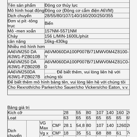
Tên sản phẩm
Động cơ thủy lực
Mô hình hoạt động
Động cơ (Động cơ cắm điện A6VM)
Dịch chuyển
28/55/80/107/140/160/200/250/355
Đơn vị pít -tông
Biến
trục
Mô -men xoắn
157NM-5571NM
Chảy
156 L/MIN-1600L/phút
cân nặng
16kg-430kg
Nhiều mô hình hơn
AA6VM250 DA
A6VM060DA100P007B/71MWV0M4Z8100-
/63W1-PZB010B
Y
AA6VM250 DA
A6VM060DA100P007B/71MWV0M4Z81C0-
/63W1-PZB020B
0
AA6VM250DA
......... Để biết thêm, vui lòng liên hệ với
/63W1-PZB027B
chúng tôi
Để biết thêm mô hình bảng tên, vui lòng liên hệ với chúng tôi
Cho Rexroth/cho Parker/cho Sauer/cho Vickers/cho Eaton, v.v.
Bảng giá trị
Kích cỡ
28
55
80
107
140
160
200
Loạt
63
65
65
65
65
65
65
VG
CM³
28.1
54,8
80
107
140
1260
200
Max
Dịch
Vg x
CM³
18
35
51
68
88
61
76
chuyển