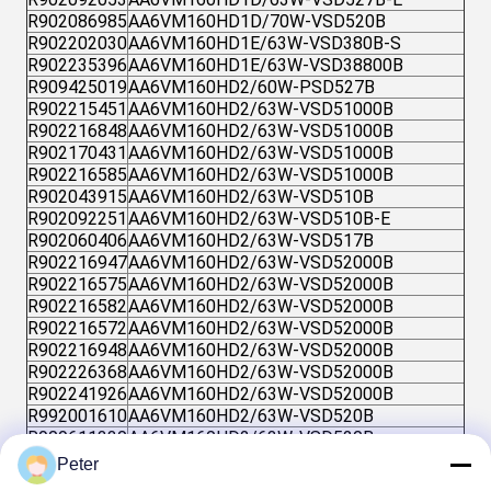
R902086985
AA6VM160HD1D/70W-VSD520B
R902202030
AA6VM160HD1E/63W-VSD380B-S
R902235396
AA6VM160HD1E/63W-VSD38800B
R909425019
AA6VM160HD2/60W-PSD527B
R902215451
AA6VM160HD2/63W-VSD51000B
R902216848
AA6VM160HD2/63W-VSD51000B
R902170431
AA6VM160HD2/63W-VSD51000B
R902216585
AA6VM160HD2/63W-VSD51000B
R902043915
AA6VM160HD2/63W-VSD510B
R902092251
AA6VM160HD2/63W-VSD510B-E
R902060406
AA6VM160HD2/63W-VSD517B
R902216947
AA6VM160HD2/63W-VSD52000B
R902216575
AA6VM160HD2/63W-VSD52000B
R902216582
AA6VM160HD2/63W-VSD52000B
R902216572
AA6VM160HD2/63W-VSD52000B
R902216948
AA6VM160HD2/63W-VSD52000B
R902226368
AA6VM160HD2/63W-VSD52000B
R902241926
AA6VM160HD2/63W-VSD52000B
R992001610
AA6VM160HD2/63W-VSD520B
R909611330
AA6VM160HD2/63W-VSD520B
R902092619
AA6VM160HD2/63W-VSD520B-E
Peter
R902092809
AA6VM160HD2/63W-VSD520B-E