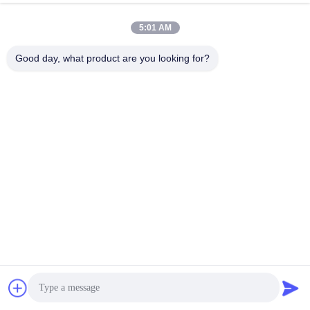
R902092900
AA6VM160HD2/63W-VSD520B-E
R902092141
AA6VM160HD2/63W-VSD520B-E
5:01 AM
R902216949
AA6VM160HD2/63W-VSD52700B
R909610730
AA6VM160HD2/63W-VSD527B
Good day, what product are you looking for?
R902092531
AA6VM160HD2/63W-VSD527B-E
R902130931
AA6VM160HD2/63W-VSD527B-E
R902110011
AA6VM160HD2/70W-VSD520B-E
R902163543
AA6VM160HD2/70W-VSD520B-EFNI
R909438437
AA6VM160HD2D/60W-PSD52OB
R902243135
AA6VM160HD2D/63W-VSD51000B
R902028526
AA6VM160HD2D/63W-VSD510B
R902216583
AA6VM160HD2D/63W-VSD51700B-Y
R902014022
AA6VM160HD2D/63W-VSD517B
R992001744
AA6VM160HD2D/63W-VSD517B
R902208555
AA6VM160HD2D/63W-VSD52000B
R902216610
AA6VM160HD2D/63W-VSD52000B
R902233067
AA6VM160HD2D/63W-VSD52000B
R902203712
AA6VM160HD2D/63W-VSD52000B
R909610745
AA6VM160HD2D/63W-VSD520B
R902092899
AA6VM160HD2D/63W-VSD520B-E
R902092128
AA6VM160HD2D/63W-VSD520B-E
R902092895
AA6VM160HD2D/63W-VSD520B-E