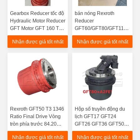
Gearbox Reducer tốc độ
bán nóng Rexroth
Hydraulic Motor Reducer
Reducer
GFT Motor GFT 160 T3
GFT60/GFT80/GFT110
1086 GFT 160 T3 1086
Track Drive Gear
Nhận được giá tốt nhất
Nhận được giá tốt nhất
Gearbox Final Drive
Reducer Gearbox cho
giàn khoan quay
Rexroth GFT50 T3 1346
Hộp số truyền động du
Ratio Final Drive Vòng
lịch GFT17 GFT24
tròn phía trước 84.20
GFT26 GFT36 GFT50
CNR01255622 HAMM
GFT60 GFT80 GFT110
Nhận được giá tốt nhất
Nhận được giá tốt nhất
3520 Vòng tròn Đĩa máy
GFT160 GFT Hộp số