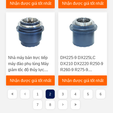
Nhận được giá tốt nhất
Nhận được giá tốt nhất
14566401 Hộp số giảm
VOE14525367
tốc EC360B EC360BLC
VOE14528734 SA7117-
34001 SA7117-34050
Nhà máy bán trực tiếp
DH225-9 DX225LC
máy đào phụ tùng Máy
DX210 DX2220 R250-9
giảm tốc độ thủy lực
R260-9 R275-9
DX300-7 DH300-7 hộp
K9007404 170401-
Nhận được giá tốt nhất
Nhận được giá tốt nhất
số chuyển động 31N8-
00039B Hộp số du lịch
40070 31N8-40072
máy xúc giảm tốc
1
2
3
4
5
6
7
8