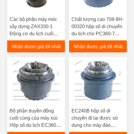
Các bộ phận máy móc
Chất lượng cao 708-8H-
xây dựng ZAX330-1
00320 hộp số di chuyển
Động cơ du lịch cuối
du lịch cho PC360-7
cùng ZX330-3G ZX350-
PC350-7 máy đào cho
Nhận được giá tốt nhất
Nhận được giá tốt nhất
3 Động cơ du lịch
các bộ phận máy xây
9281921 Động cơ cuối
dựng
cùng Assy
Bộ phận truyền động
EC240B hộp số di
cuối cùng của máy xúc
chuyển đi lại được sử
Hộp số du lịch EC360
dụng cho máy đào
14512787 14551150
VOLLOVO EC240B