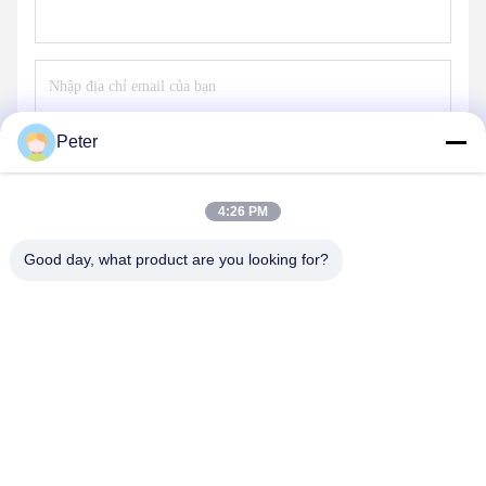
Peter
Gửi
4:26 PM
Good day, what product are you looking for?
BETTER PARTS MACHINERY CO., LTD.
bbonniee@163.com
86--13535077468