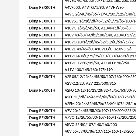
A4VSO 40/45/50/56/71/125/180/250/35
Dòng REXR0TH
A4VF500, A4VTG71/90, A4VHW90
A4VG 28/40/45/56/71
/90/105/125/140/
Dòng REXR0TH
A10VSO 16/18/28/45/52/63/71/85/100/1
Dòng REXR0TH
A10VG 18/28/45/63, A10VM 18/35/63
Dòng REXR0TH
A10V 43/63/74/85/100/140, A10VD 17/2
Dòng REXR0TH
A10VO 10/18/28/45/52/53/60/63/71/72
Dòng REXR0TH
A10VE 43/45/60, A10VEC60, A10VSF28
Dòng REXR0TH
A11VO 40/60/75/95/110/130/145/160/1
Dòng REXR0TH
A11VG 12/19/35/50, A11VLO190/260
A11V 130/145/160/175/190
Dòng REXR0TH
A2F 05/12/23/28/55/80/107/160/200/25
A2VK12/28, A2V 225/500/915
Dòng REXR0TH
A2FO 10/12/16/23/28/32/45/56/63/80/9
A2FE 23/28/32/45/56/63/80/107/125/16
A2FM 23/28/32/45/56/63/80/107/125/1
Dòng REXR0TH
A7V 20/28/55/58/80/107/160/200/225/2
A7VO 12/28/55/80/107/160/172/200/25
Dòng REXR0TH
Dòng REXR0TH
A8VO 55/80/107/140/160/200
A8V 55/59/80/86/107/115/160/172/200