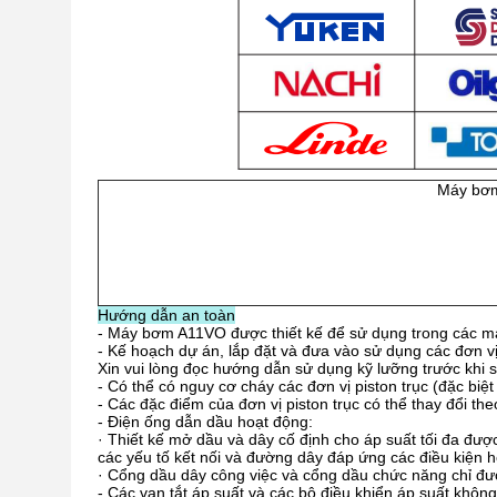
Máy bơm 
Hướng dẫn an toàn
- Máy bơm A11VO được thiết kế để sử dụng trong các 
- Kế hoạch dự án, lắp đặt và đưa vào sử dụng các đơn vị 
Xin vui lòng đọc hướng dẫn sử dụng kỹ lưỡng trước khi s
- Có thể có nguy cơ cháy các đơn vị piston trục (đặc biệ
- Các đặc điểm của đơn vị piston trục có thể thay đổi th
- Điện ống dẫn dầu hoạt động:
· Thiết kế mở dầu và dây cố định cho áp suất tối đa đư
các yếu tố kết nối và đường dây đáp ứng các điều kiện ho
· Cổng dầu dây công việc và cổng dầu chức năng chỉ đư
- Các van tắt áp suất và các bộ điều khiển áp suất khô