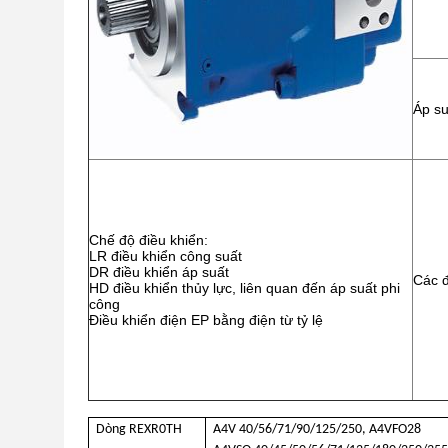
Áp su
Chế độ điều khiển:
LR điều khiển công suất
DR điều khiển áp suất
Các 
HD điều khiển thủy lực, liên quan đến áp suất phi
công
Điều khiển điện EP bằng điện từ tỷ lệ
Dòng REXR0TH
A4V 40/56/71/90/125/250, A4VFO28