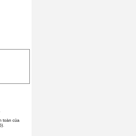
.
n toàn của
ộ).