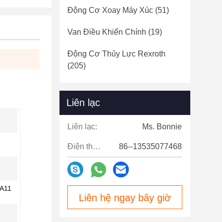
Động Cơ Xoay Máy Xúc
(51)
Van Điều Khiển Chính
(19)
Động Cơ Thủy Lực Rexroth
(205)
Liên lạc
Liên lạc:
Ms. Bonnie
Điện thoại:
86--13535077468
A11
Liên hệ ngay bây giờ