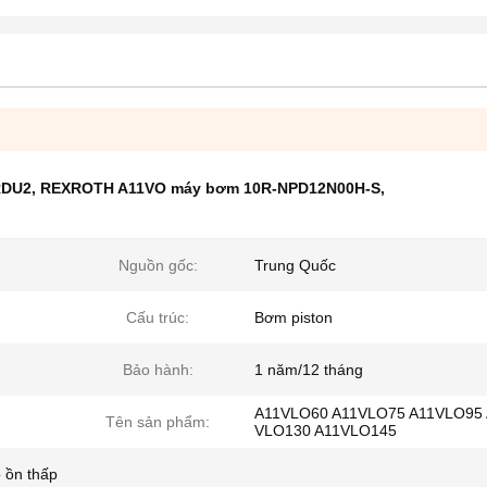
RDU2
,
REXROTH A11VO máy bơm 10R-NPD12N00H-S
,
Nguồn gốc:
Trung Quốc
Cấu trúc:
Bơm piston
Bảo hành:
1 năm/12 tháng
A11VLO60 A11VLO75 A11VLO95 
Tên sản phẩm:
VLO130 A11VLO145
 ồn thấp