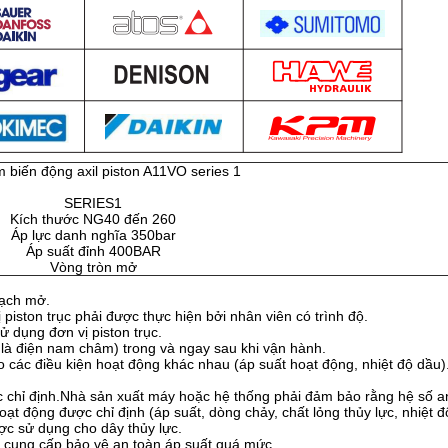
biến động axil piston A11VO series 1
SERIES1
Kích thước NG40 đến 260
Áp lực danh nghĩa 350bar
Áp suất đỉnh 400BAR
Vòng tròn mở
mạch mở.
piston trục phải được thực hiện bởi nhân viên có trình độ.
ử dụng đơn vị piston trục.
t là điện nam châm) trong và ngay sau khi vận hành.
eo các điều kiện hoạt động khác nhau (áp suất hoạt động, nhiệt độ dầu)
ợc chỉ định.Nhà sản xuất máy hoặc hệ thống phải đảm bảo rằng hệ số a
ạt động được chỉ định (áp suất, dòng chảy, chất lỏng thủy lực, nhiệt đ
ợc sử dụng cho dây thủy lực.
ng cung cấp bảo vệ an toàn áp suất quá mức.