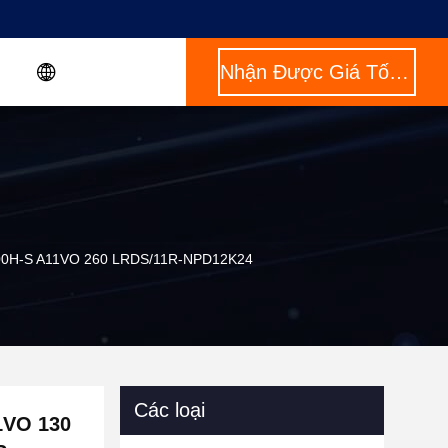
Nhận Được Giá Tốt Nhất
00H-S A11VO 260 LRDS/11R-NPD12K24
Các loại
1VO 130