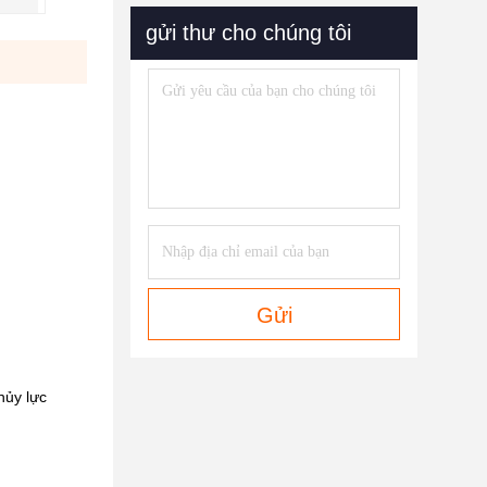
gửi thư cho chúng tôi
Gửi
ủy lực