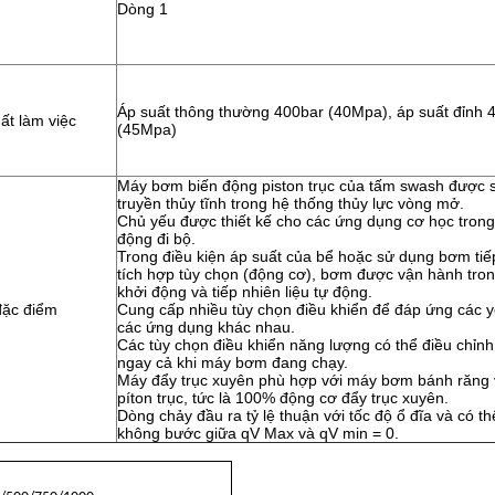
Dòng 1
Áp suất thông thường 400bar (40Mpa), áp suất đỉnh 
ất làm việc
(45Mpa)
Máy bơm biến động piston trục của tấm swash được 
truyền thủy tĩnh trong hệ thống thủy lực vòng mở.
Chủ yếu được thiết kế cho các ứng dụng cơ học trong
động đi bộ.
Trong điều kiện áp suất của bể hoặc sử dụng bơm tiếp
tích hợp tùy chọn (động cơ), bơm được vận hành tron
khởi động và tiếp nhiên liệu tự động.
đặc điểm
Cung cấp nhiều tùy chọn điều khiển để đáp ứng các 
các ứng dụng khác nhau.
Các tùy chọn điều khiển năng lượng có thể điều chỉnh
ngay cả khi máy bơm đang chạy.
Máy đẩy trục xuyên phù hợp với máy bơm bánh răng
píton trục, tức là 100% động cơ đẩy trục xuyên.
Dòng chảy đầu ra tỷ lệ thuận với tốc độ ổ đĩa và có th
không bước giữa qV Max và qV min = 0.