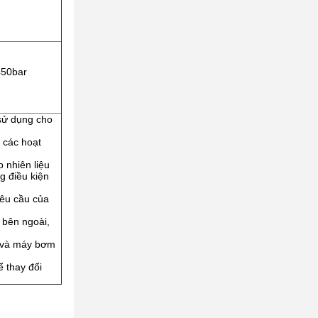
450bar
sử dụng cho
 các hoạt
 nhiên liệu
g điều kiện
yêu cầu của
 bên ngoài,
 và máy bơm
ể thay đổi