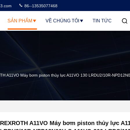
3.com
86--13535077468
SẢN PHẨM
VỀ CHÚNG TÔI
TIN TỨC
H A11VO Máy bơm piston thủy lực A11VO 130 LRDU2/10R-NPD12N
REXROTH A11VO Máy bơm piston thủy lực A1