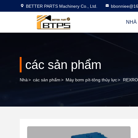
BETTER PARTS Machinery Co., Ltd.
bbonniee@16
NHÀ
các sản phẩm
Nhà
>
các sản phẩm
>
Máy bơm pít-tông thủy lực
>
REXROT