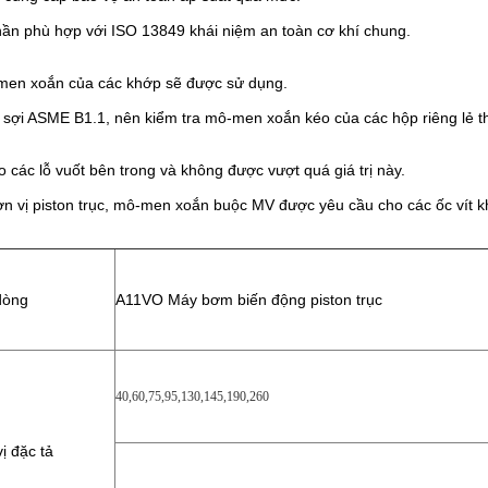
ần phù hợp với ISO 13849 khái niệm an toàn cơ khí chung.
-men xoắn của các khớp sẽ được sử dụng.
và sợi ASME B1.1, nên kiểm tra mô-men xoắn kéo của các hộp riêng lẻ 
các lỗ vuốt bên trong và không được vượt quá giá trị này.
đơn vị piston trục, mô-men xoắn buộc MV được yêu cầu cho các ốc vít k
dòng
A11VO Máy bơm biến động piston trục
40
,
60
,
75
,
95
,
130
,
145
,
190
,
260
ị đặc tả