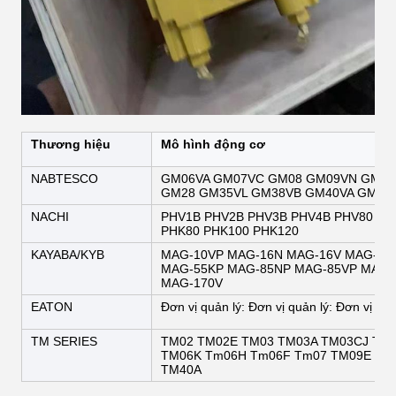
Thương hiệu
Mô hình động cơ
NABTESCO
GM06VA GM07VC GM08 GM09VN GM10
GM28 GM35VL GM38VB GM40VA GM45V
NACHI
PHV1B PHV2B PHV3B PHV4B PHV80 PH
PHK80 PHK100 PHK120
KAYABA/KYB
MAG-10VP MAG-16N MAG-16V MAG-18
MAG-55KP MAG-85NP MAG-85VP MAG-
MAG-170V
EATON
Đơn vị quản lý: Đơn vị quản lý: Đơn vị quả
TM SERIES
TM02 TM02E TM03 TM03A TM03CJ TM0
TM06K Tm06H Tm06F Tm07 TM09E TM
TM40A