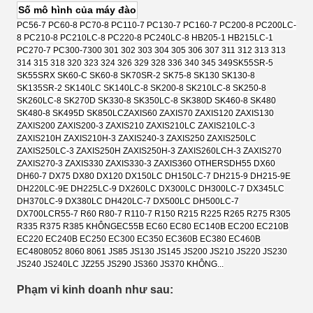
Số mô hình của máy đào
PC56-7 PC60-8 PC70-8 PC110-7 PC130-7 PC160-7 PC200-8 PC200LC-
8 PC210-8 PC210LC-8 PC220-8 PC240LC-8 HB205-1 HB215LC-1
PC270-7 PC300-7
300 301 302 303 304 305 306 307 311 312 313 313
314 315 318 320 323 324 326 329 328 336 340 345 349
SK55SR-5
SK55SRX SK60-C SK60-8 SK70SR-2 SK75-8 SK130 SK130-8
SK135SR-2 SK140LC SK140LC-8 SK200-8 SK210LC-8 SK250-8
SK260LC-8 SK270D SK330-8 SK350LC-8 SK380D SK460-8 SK480
SK480-8 SK495D SK850LC
ZAXIS60 ZAXIS70 ZAXIS120 ZAXIS130
ZAXIS200 ZAXIS200-3 ZAXIS210 ZAXIS210LC ZAXIS210LC-3
ZAXIS210H ZAXIS210H-3 ZAXIS240-3 ZAXIS250 ZAXIS250LC
ZAXIS250LC-3 ZAXIS250H ZAXIS250H-3 ZAXIS260LCH-3 ZAXIS270
ZAXIS270-3 ZAXIS330 ZAXIS330-3 ZAXIS360 OTHERS
DH55 DX60
DH60-7 DX75 DX80 DX120 DX150LC DH150LC-7 DH215-9 DH215-9E
DH220LC-9E DH225LC-9 DX260LC DX300LC DH300LC-7 DX345LC
DH370LC-9 DX380LC DH420LC-7 DX500LC DH500LC-7
DX700LC
R55-7 R60 R80-7 R110-7 R150 R215 R225 R265 R275 R305
R335 R375 R385 KHÔNG
EC55B EC60 EC80 EC140B EC200 EC210B
EC220 EC240B EC250 EC300 EC350 EC360B EC380 EC460B
EC480
8052 8060 8061 JS85 JS130 JS145 JS200 JS210 JS220 JS230
JS240 JS240LC JZ255 JS290 JS360 JS370 KHÔNG...
Phạm vi kinh doanh như sau: