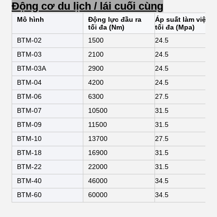
Động cơ du lịch / lái cuối cùng
Mô hình
Động lực đầu ra
Áp suất làm việc
tối đa (Nm)
tối đa (Mpa)
BTM-02
1500
24.5
BTM-03
2100
24.5
BTM-03A
2900
24.5
BTM-04
4200
24.5
BTM-06
6300
27.5
BTM-07
10500
31.5
BTM-09
11500
31.5
BTM-10
13700
27.5
BTM-18
16900
31.5
BTM-22
22000
31.5
BTM-40
46000
34.5
BTM-60
60000
34.5