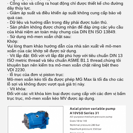
· Cổng vào và cổng ra hoạt động chỉ được thiết kế cho đường
dây thủy lực.
- Giảm áp suất và điều khiển áp suất không cung cấp bảo vệ
quá cao.
- Dữ liệu và hướng dẫn trong đây phải được tuân thủ.
- Sản phẩm không được chứng nhận để đáp ứng các yêu cầu
của khái niệm an toàn máy chung của DIN EN ISO 13849.
- Sử dụng mô-men xoắn chặt sau:
Khớp:
Vui lòng tham khảo hướng dẫn của nhà sản xuất về mô-men
xoắn của các khớp sẽ được sử dụng.
· Vít lắp đặt: Đối với vít lắp đặt phù hợp với tiêu chuẩn DIN 13
ISO metric thread và tiêu chuẩn ASME B1.1 thread,chúng tôi
khuyên bạn nên kiểm tra mô-men xoắn chặt riêng biệt theo
VDI 2230.
· lỗ trục của đơn vị piston trục:
Mô-men xoắn kéo tối đa được phép MG Max là tối đa cho các
lỗ sợi và không được vượt quá giá trị này.
· Vít khóa:
Đối với các vít khóa kim loại được cung cấp với các đơn vị bấm
trục trục, mô-men xoắn kéo MV được áp dụng.