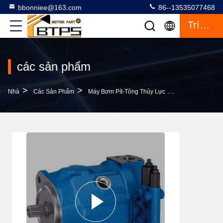
bbonniee@163.com
86--13535077468
Trích Dẫn
các sản phẩm
>
>
>
Nhà
Các Sản Phẩm
Máy Bơm Pít-Tông Thủy Lực
PKC62K01 A10