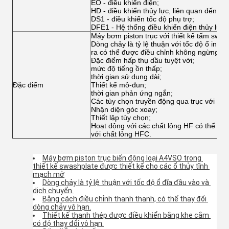
EO - điều khiển điện;
HD - điều khiển thủy lực, liên quan đến áp s
DS1 - điều khiển tốc độ phụ trợ;
DFE1 - Hệ thống điều khiển điện thủy lực.
Máy bơm piston trục với thiết kế tấm swas
Dòng chảy là tỷ lệ thuận với tốc độ ổ inp
ra có thể được điều chỉnh không ngừng;
Đặc điểm hấp thụ dầu tuyệt vời;
mức độ tiếng ồn thấp;
thời gian sử dụng dài;
Đặc điểm
Thiết kế mô-đun;
thời gian phản ứng ngắn;
Các tùy chọn truyền động qua trục với tốc 
Nhận diện góc xoay;
Thiết lập tùy chọn;
Hoạt động với các chất lỏng HF có thể với
với chất lỏng HFC.
Máy bơm piston trục biến động loại A4VSO trong 
thiết kế swashplate được thiết kế cho các ổ thủy tĩnh 
mạch mở
Dòng chảy là tỷ lệ thuận với tốc độ ổ đĩa đầu vào và 
dịch chuyển.
Bằng cách điều chỉnh thanh thanh, có thể thay đổi 
dòng chảy vô hạn.
Thiết kế thanh thép được điều khiển bằng khe cắm 
có độ thay đổi vô hạn.