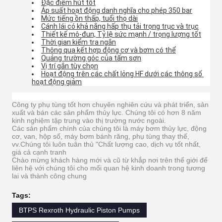
Đặc điểm hút tốt
Áp suất hoạt động danh nghĩa cho phép 350 bar
Mức tiếng ồn thấp, tuổi thọ dài
Cánh lái có khả năng hấp thụ tải trọng trục và trục
Thiết kế mô-đun, Tỷ lệ sức mạnh / trọng lượng tốt
Thời gian kiểm tra ngắn
Thông qua kết hợp động cơ và bơm có thể
Quảng trường góc của tấm sơn
Vị trí gắn tùy chọn
Hoạt động trên các chất lỏng HF dưới các thông số 
hoạt động giảm
Công ty phụ tùng tốt hơn chuyên nghiên cứu và phát triển, sản
xuất và bán các sản phẩm thủy lực. Chúng tôi có hơn 8 năm
kinh nghiệm tập trung vào thị trường nước ngoài.
Các sản phẩm chính của chúng tôi là máy bơm thủy lực, động
cơ, van, hộp số, máy bơm bánh răng, phụ tùng thay thế,
vv.Chúng tôi luôn tuân thủ "Chất lượng cao, dịch vụ tốt nhất,
giá cả cạnh tranh
Chào mừng khách hàng mới và cũ từ khắp nơi trên thế giới để
liên hệ với chúng tôi cho mối quan hệ kinh doanh trong tương
lai và thành công chung
Tags:
BTPS Rexroth Hydraulic Piston Pumps