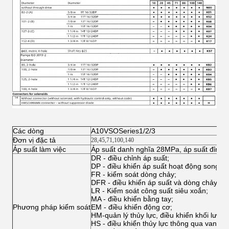
Các dòng
A10VSOSeries1/2/3
Đơn vị đặc tả
28
,
45
,
71
,
100
,
140
Áp suất làm việc
Áp suất danh nghĩa 28MPa, áp suất đỉnh
DR - điều chỉnh áp suất;
DP - điều khiển áp suất hoạt động song s
FR - kiểm soát dòng chảy;
DFR - điều khiển áp suất và dòng chảy;
LR - Kiểm soát công suất siêu xoắn;
MA - điều khiển bằng tay;
Phương pháp kiểm soát
EM - điều khiển động cơ;
HM-quản lý thủy lực, điều khiển khối lượng
HS - điều khiển thủy lực thông qua van serv