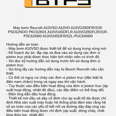
Máy bơm Rexroth A10VSO A10VO A10VO28DFR/31R-
PSC62NOO PKC62K01 A10VO45DFLR A10VO28DFLR/31R-
PSC62N00 A10VO45DFR/52L-PUC64N00
Hướng dẫn an toàn
- Máy bơm A10VSO được thiết kế để sử dụng trong vòng mở.
- Kế hoạch dự án, lắp ráp và đưa vào sử dụng các đơn vị
piston trục phải được thực hiện bởi nhân viên có trình độ.
- Xin đọc kỹ hướng dẫn sử dụng trước khi sử dụng đơn vị
piston trục.
- Vui lòng lấy các hướng dẫn này từ Bosch Rexroth nếu cần
thiết.
- Có thể có nguy cơ cháy các đơn vị piston trục (đặc biệt là
điện nam châm) trong và ngay sau khi vận hành.
- Tùy thuộc vào điều kiện hoạt động của đơn vị piston trục (áp
suất hoạt động, nhiệt độ dầu), các đặc điểm có thể thay đổi.
- Điện ống dẫn dầu hoạt động:
· Thiết kế mở dầu và dây cố định cho áp suất tối đa được chỉ
định.Nhà sản xuất máy hoặc hệ thống phải đảm bảo rằng hệ
số an toàn của các yếu tố kết nối và đường dây đáp ứng các
điều kiện hoạt động được chỉ định (áp suất, dòng chảy, chất
lỏng thủy lực, nhiệt độ).