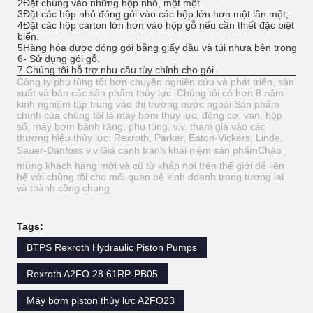
2Đặt chúng vào những hộp nhỏ, một một.
3Đặt các hộp nhỏ đóng gói vào các hộp lớn hơn một lần một;
4Đặt các hộp carton lớn hơn vào hộp gỗ nếu cần thiết đặc biệt l
biển.
5Hàng hóa được đóng gói bằng giấy dầu và túi nhựa bên trong.
6- Sử dụng gói gỗ.
7.Chúng tôi hỗ trợ nhu cầu tùy chỉnh cho gói
Công ty phụ tùng tốt hơn chuyên nghiên cứu và phát triển, sản
xuất và bán các sản phẩm thủy lực. Chúng tôi có hơn 8 năm
kinh nghiệm tập trung vào thị trường nước ngoài.Sản phẩm
chính của chúng tôi là máy bơm thủy lực, động cơ, van, hộp
số, máy bơm bánh răng, phụ tùng, v.v. tham gia vào các
thương hiệu thủy lực: Rexroth, Parker, Eaton-Vickers, Linde,
Sauer-Danfoss v.v.Giá cạnh tranh khái niệm sản phẩmChào
mừng khách hàng mới và cũ từ khắp nơi trên thế giới để liên
hệ với chúng tôi cho mối quan hệ kinh doanh trong tương lai
và thành công chung
Tags:
BTPS Rexroth Hydraulic Piston Pumps
Rexroth A2FO 28 61RP-PB05
Máy bơm piston thủy lực A2FO23