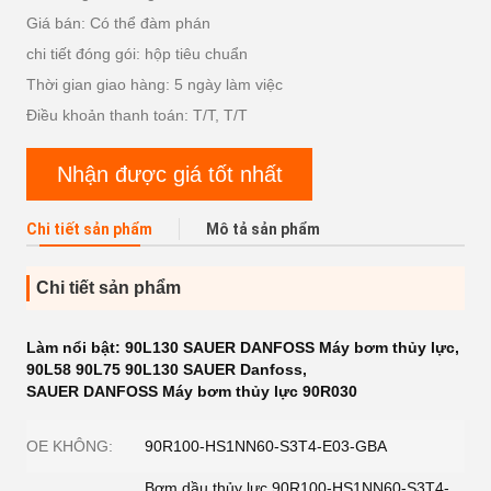
Giá bán: Có thể đàm phán
chi tiết đóng gói: hộp tiêu chuẩn
Thời gian giao hàng: 5 ngày làm việc
Điều khoản thanh toán: T/T, T/T
Nhận được giá tốt nhất
Chi tiết sản phẩm
Mô tả sản phẩm
Chi tiết sản phẩm
Làm nổi bật:
90L130 SAUER DANFOSS Máy bơm thủy lực
,
90L58 90L75 90L130 SAUER Danfoss
,
SAUER DANFOSS Máy bơm thủy lực 90R030
OE KHÔNG:
90R100-HS1NN60-S3T4-E03-GBA
Bơm dầu thủy lực 90R100-HS1NN60-S3T4-