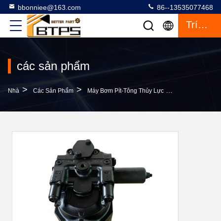
bbonniee@163.com
86--13535077468
Trích Dẫn
các sản phẩm
>
>
>
Nhà
Các Sản Phẩm
Máy Bơm Pít-Tông Thủy Lực
90L58 90L75 