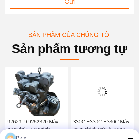
Gửi
SẢN PHẨM CỦA CHÚNG TÔI
Sản phẩm tương tự
9262319 9262320 Máy
330C E330C E330C Máy
bơm thủy lực chính
bơm chính thủy lực cho
HPV118 ZX200-3 ZX230
máy đào Máy bơm thiết bị
Peter