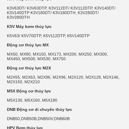
K3V63DT/ K3V63DTP, K3V112DT/ K3V112DTP, K3V140DT/ 
K3V140DTP K3V180DT/ K3V180DTH, K3V280DT/ 
K3V280DTH
K5V Máy bơm thủy lực
K5V63/ K5V70DTP, K5V112DTP, K5V140DTP
Động cơ thủy lực MX
MX50, MX80, MX150, MX173, MX200, MX250, MX300, 
MX450, MX500, MX530, MX750
Động cơ thủy lực M2X
M2X55, M2X63, M2X96, M2X96, M2X120, M2X128, M2X146, 
M2X150, M2X210
M5X Động cơ thủy lực
M5X130, M5X160, M5X180
DNB Động cơ di chuyển thủy lực
DNB50,DNB50B,DNB50V,DNB60B
HPV Bơm thủy lực